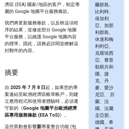
濟區 (EEA) 國家/地區的客戶，制定專
爾群島、
屬的 Google 地圖平台服務條款。
比利時、
保加利
我們將更新服務條款，以反映這項程
亞、加那
序的結果，並修改部分 Google 地圖
利群島、
平台服務，以維護 Google 地圖內容
休達和梅
的標準。因此，請務必詳閱並瞭解這
利利亞、
封郵件的內容。
克羅埃西
亞、賽普
勒斯共和
摘要
國、捷
克、丹
自
2025 年 7 月 8 日
起，如果您的專
麥、愛沙
案連結至歐洲經濟區帳單帳戶，則建
尼亞、 芬
立應用程式和使用者體驗時，必須遵
蘭、法
守新的《
Google 地圖平台歐洲經濟
國、法屬
區專用服務條款 (EEA ToS)
》。
圭亞那、
德國、希
這些異動會影響
新
專案整合功能 (包