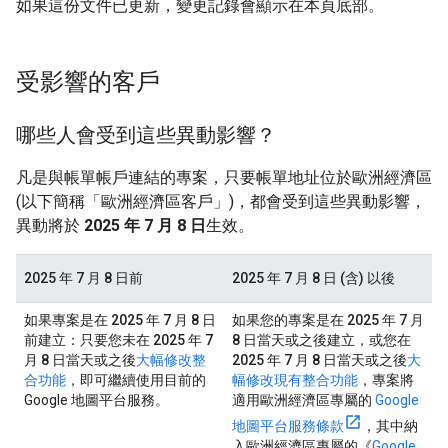
如果這份文件已更新，變更記錄會顯示在本頁底部。
受影響的客戶
哪些人會受到這些異動影響？
凡是與帳單帳戶連結的專案，只要帳單地址位於歐洲經濟區
(以下簡稱「歐洲經濟區客戶」)，都會受到這些異動影響，
異動將於
2025 年 7 月 8 日
生效。
2025 年 7 月 8 日前
2025 年 7 月 8 日 (含) 以後
如果專案是在
2025 年 7 月 8 日
如果您的專案是在
2025 年 7 月
前建立：只要您未在
2025 年 7
8 日當天或之後
建立，或您在
月 8 日
當天或之後
大幅修改整
2025 年 7 月 8 日當天或之後
大
合功能
，即可繼續使用目前的
幅修改現有整合功能
，專案將
Google 地圖平台服務。
適用歐洲經濟區專屬的
Google
地圖平台服務條款
，其中納
入歐洲經濟區專屬的《
Google