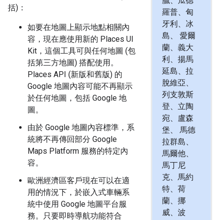
臘、瓜德
括)：
羅普、匈
牙利、冰
如要在地圖上顯示地點相關內
島、 愛爾
容，現在應使用新的 Places UI
蘭、義大
Kit，這個工具可與任何地圖 (包
利、揚馬
括第三方地圖) 搭配使用。
延島、拉
Places API (新版和舊版) 的
脫維亞、
Google 地圖內容可能不再顯示
列支敦斯
於任何地圖，包括 Google 地
登、立陶
圖。
宛、盧森
由於 Google 地圖內容標準，系
堡、 馬德
統將不再傳回部分 Google
拉群島、
Maps Platform 服務的特定內
馬爾他、
容。
馬丁尼
克、馬約
歐洲經濟區客戶現在可以在適
特、荷
用的情況下，於嵌入式車輛系
蘭、挪
統中使用 Google 地圖平台服
威、波
務。只要即時導航功能符合