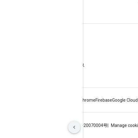
ます。
詳細
よくある質問
API Picker
API の保護に関するベスト プラクティス
ウェブサービスの使用を最適化する
Android
Chrome
Firebase
Google Cloud
利用規約
プライバシー
ICP证合字B2-20070004号
Manage cook