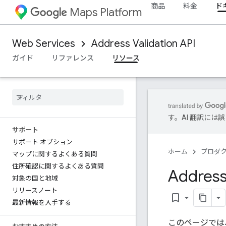
商品
料金
ド
Maps Platform
Web Services
Address Validation API
ガイド
リファレンス
リソース
す。AI 翻訳に
サポート
サポート オプション
ホーム
プロダ
マップに関するよくある質問
住所確認に関するよくある質問
Addre
対象の国と地域
リリースノート
bookmark_border
最新情報を入手する
このページでは、A