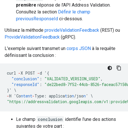
première
réponse de l'API Address Validation.
Consultez la section
Définir le champ
previousResponseId
ci-dessous.
Utilisez la méthode
provideValidationFeedback
(REST) ou
ProvideValidationFeedback
(gRPC).
L'exemple suivant transmet un
corps JSON
à la requête
définissant la conclusion :
curl
-
X
POST
-
d
'
{
"conclusion"
:
"VALIDATED_VERSION_USED"
,
"responseId"
:
"de22bed8-7f52-44cb-8526-faceac57150
}
'
\
-
H
'Co
ntent
-
Type
:
applica
t
io
n
/jso
n
'
\
"https://addressvalidation.googleapis.com/v1:provide
Le champ
conclusion
identifie l'une des actions
suivantes de votre part :