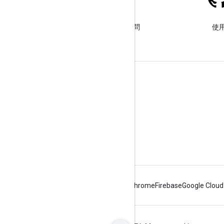
Stack Overflow
使用 google-maps 標記提出問
使用
題。
瞭解詳情
常見問題
API 挑選器
API 安全性最佳做法
最佳化網路服務使用情形
Android
Chrome
Firebase
Google Cloud