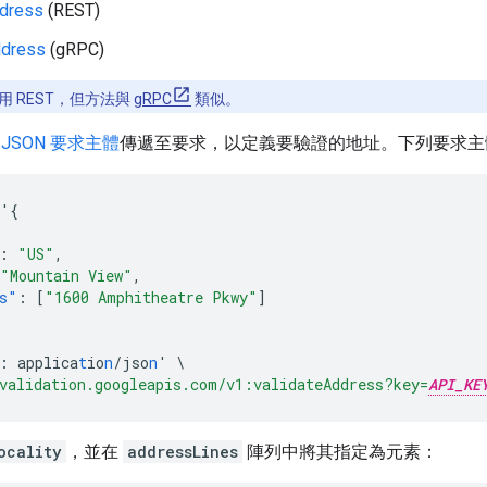
ddress
(REST)
ddress
(gRPC)
 REST，但方法與
gRPC
類似。
將
JSON 要求主體
傳遞至要求，以定義要驗證的地址。下列要求主
'
{
:
"US"
,
"Mountain View"
,
s"
:
[
"1600 Amphitheatre Pkwy"
]
:
applica
t
io
n
/jso
n
'
\
validation.googleapis.com/v1:validateAddress?key=
API_KE
ocality
，並在
addressLines
陣列中將其指定為元素：