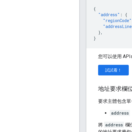
{
"address"
:
{
"regionCode"
"addressLine
},
}
您可以使用 APIs
試試看！
地址要求欄
要求主體包含單
address
將
address
欄位
的地址要求應包