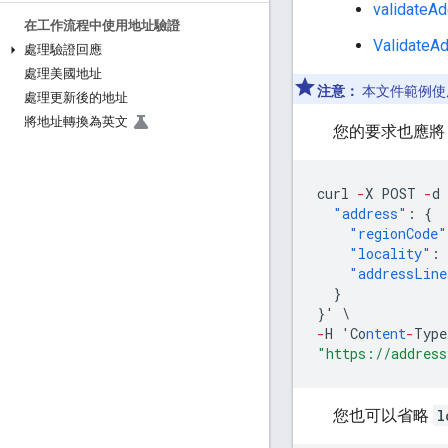
validateA
在工作流程中使用地址驗證
ValidateA
處理驗證回應
處理美國地址
注意：
本文件範例使用
處理更新後的地址
將地址轉換為英文
您的要求也應
curl
-
X
POST
-
d
"address"
:
{
"regionCode"
"locality"
:
"addressLine
}
}
'
\
-
H
'Co
ntent
-
Type
"https://address
您也可以省略
l