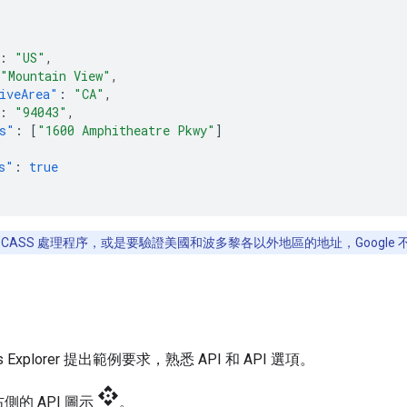
:
"US"
,
"Mountain View"
,
iveArea"
:
"CA"
,
:
"94043"
,
s"
:
[
"1600 Amphitheatre Pkwy"
]
s"
:
true
CASS 處理程序，或是要驗證美國和波多黎各以外地區的地址，Google
 Explorer 提出範例要求，熟悉 API 和 API 選項。
api
側的 API 圖示
。