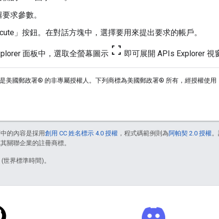
輯要求參數。
cute」
按鈕。在對話方塊中，選擇要用來提出要求的帳戶。
fullscreen
 Explorer 面板中，選取全螢幕圖示
即可展開 APIs Explorer 
圖平台是美國郵政署® 的非專屬授權人。下列商標為美國郵政署® 所有，經授權使用：
面中的內容是採用
創用 CC 姓名標示 4.0 授權
，程式碼範例則為
阿帕契 2.0 授權
。
e 和/或其關聯企業的註冊商標。
5 (世界標準時間)。