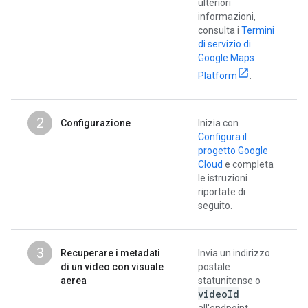
ulteriori
informazioni,
consulta i
Termini
di servizio di
Google Maps
Platform
.
2
Configurazione
Inizia con
Configura il
progetto Google
Cloud
e completa
le istruzioni
riportate di
seguito.
3
Recuperare i metadati
Invia un indirizzo
di un video con visuale
postale
aerea
statunitense o
video
Id
all'endpoint