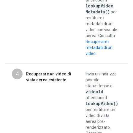
lookup
Video
Metadata(
)
per
restituire i
metadati di un
video con visuale
aerea. Consulta
Recuperare i
metadati di un
video
.
4
Recuperare un video di
Invia un indirizzo
vista aerea esistente
postale
statunitense o
video
Id
all'endpoint
lookup
Video(
)
per restituire un
video di vista
aerea pre-
renderizzato.