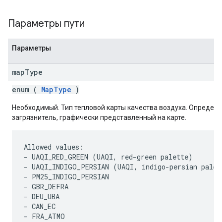
Параметры пути
Параметры
map
Type
enum (
MapType
)
Необходимый. Тип тепловой карты качества воздуха. Определ
загрязнитель, графически представленный на карте.
Allowed values:

- UAQI_RED_GREEN (UAQI, red-green palette)

- UAQI_INDIGO_PERSIAN (UAQI, indigo-persian palett
- PM25_INDIGO_PERSIAN

- GBR_DEFRA

- DEU_UBA

- CAN_EC

- FRA_ATMO
