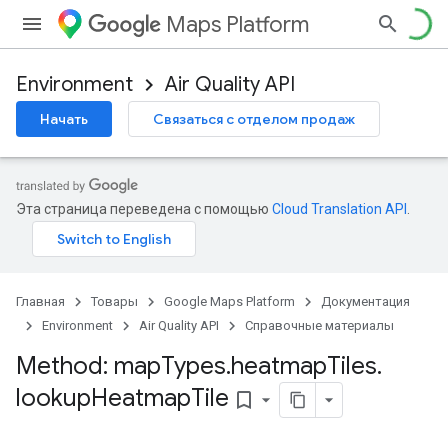
Maps Platform
Environment
Air Quality API
Начать
Связаться с отделом продаж
Эта страница переведена с помощью
Cloud Translation API
.
Главная
Товары
Google Maps Platform
Документация
Environment
Air Quality API
Справочные материалы
Method: map
Types
.
heatmap
Tiles
.
lookup
Heatmap
Tile
bookmark_border