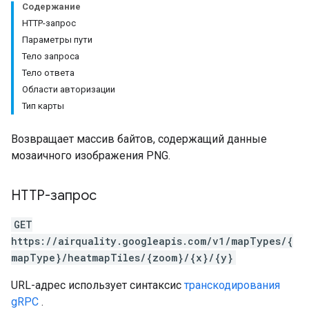
Содержание
HTTP-запрос
Параметры пути
Тело запроса
Тело ответа
Области авторизации
Тип карты
Возвращает массив байтов, содержащий данные
мозаичного изображения PNG.
HTTP-запрос
GET
https://airquality.googleapis.com/v1/mapTypes/{
mapType}/heatmapTiles/{zoom}/{x}/{y}
URL-адрес использует синтаксис
транскодирования
gRPC
.