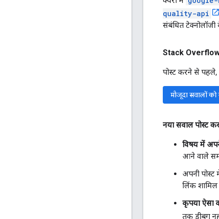
क्वेरी में
google-
quality-api
संबंधित टेक्नोलॉजी क
Stack Overflow प
पोस्ट करने से पहले
मौजूदा सवालों को 
नया सवाल पोस्ट क
विषय में अपन
आने वाले समय
अपनी पोस्ट म
लिंक शामिल 
कृपया ऐसा को
तक डीबग नही