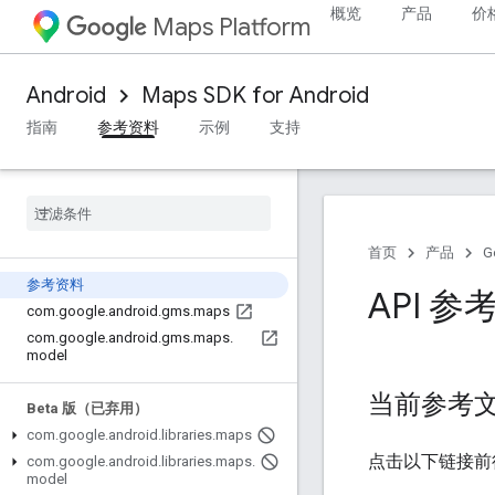
概览
产品
价
Maps Platform
Android
Maps SDK for Android
指南
参考资料
示例
支持
首页
产品
G
参考资料
API 参
com
.
google
.
android
.
gms
.
maps
com
.
google
.
android
.
gms
.
maps
.
model
当前参考
Beta 版（已弃用）
com
.
google
.
android
.
libraries
.
maps
点击以下链接前
com
.
google
.
android
.
libraries
.
maps
.
model