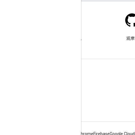
Stack Overflow
在 google-maps 标签下提问。
观摩
了解详情
常见问题解答
功能探索器
Places SDK for Android
Android
Chrome
Firebase
Google Cloud