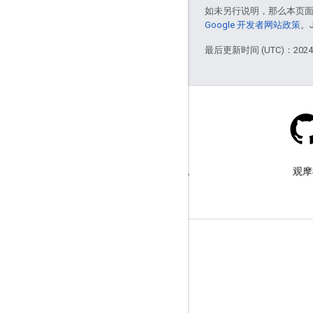
如未另行说明，那么本页
Google 开发者网站政策
。
最后更新时间 (UTC)：2024-
Stack Overflow
在 google-maps 标签下提问。
观摩
了解详情
常见问题解答
功能探索器