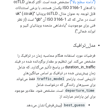
("دامنه سطح بالا")
مشخص شده است. اکثر کدهای ccTLD
با کدهای ISO 3166-1 یکسان هستند، با برخی استثنائات
قابل توجه. به عنوان مثال، ccTLD بریتانیا "uk" (.co.uk)
است در حالی که کد ISO 3166-1 آن "gb" است (از نظر
فنی برای موجودیت "پادشاهی متحده بریتانیای کبیر و
ایرلند شمالی").
مدل
_
ترافیک
فرضیات مورد استفاده هنگام محاسبه زمان در ترافیک را
مشخص می‌کند. این تنظیم بر مقدار برگردانده شده در فیلد
duration_in_traffic در پاسخ تأثیر می‌گذارد، که شامل
زمان پیش‌بینی شده در ترافیک بر اساس میانگین‌های
تاریخی است. پارامتر
traffic_model
فقط می‌تواند
برای مسیرهای رانندگی که درخواست شامل
departure_time
است، مشخص شود. مقادیر موجود
برای این پارامتر عبارتند از:
best_guess
(پیش‌فرض) نشان می‌دهد