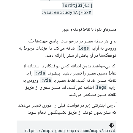
Tor@tjGi}L:|
via:enc:udymA{~bxM:
مسیرهای نفوذ با نقاط توقف و عبور
برای هر نقطه مسیر در درخواست، پاسخ جهت‌ها یک
ورودی به آرایه
legs
اضافه می‌کند تا جزئیات مربوط به
توقفگاه‌ها در آن بخش از سفر را ارائه دهد.
اگر می‌خواهید بدون اضافه کردن توقفگاه، با استفاده از
نقاط مسیر، مسیر را تغییر دهید، پیشوند
via:
را به
نقطه مسیر اضافه کنید. نقاط مسیر با
via:
ورودی به
آرایه
legs
اضافه نمی‌کنند، اما مسیر سفر را از طریق
نقطه مسیر مشخص می‌کنند.
آدرس اینترنتی زیر درخواست قبلی را طوری تغییر می‌دهد
که سفر بدون توقف از طریق لکسینگتون انجام شود:
https://maps.googleapis.com/maps/api/direction