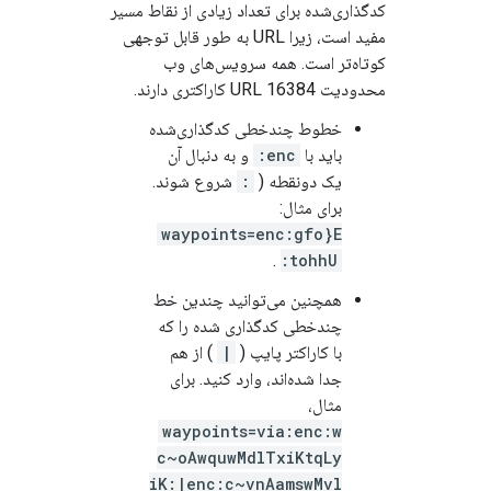
کدگذاری‌شده برای تعداد زیادی از نقاط مسیر
مفید است، زیرا URL به طور قابل توجهی
کوتاه‌تر است. همه سرویس‌های وب
محدودیت URL 16384 کاراکتری دارند.
خطوط چندخطی کدگذاری‌شده
باید با
enc:
و به دنبال آن
یک دونقطه (
:
شروع شوند.
برای مثال:
waypoints=enc:gfo}E
.
tohhU:
همچنین می‌توانید چندین خط
چندخطی کدگذاری شده را که
با کاراکتر پایپ (
|
) از هم
جدا شده‌اند، وارد کنید. برای
مثال،
waypoints=via:enc:w
c~oAwquwMdlTxiKtqLy
iK:|enc:c~vnAamswMvl