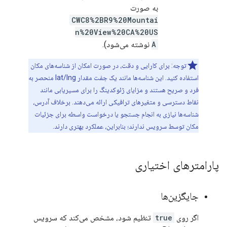
به صورت
CWC8%2BR9%20Mountai
n%20View%20CA%20US
A
نوشته می‌شود).
توجه: برای کارایی و دقت، در صورت امکان از شناسه‌های مکان
استفاده کنید. این شناسه‌ها مانند یک جفت مقدار lat/lng منحصر به
فرد و صریح هستند و مزایای ژئوکدینگ را برای مسیریابی مانند
نقاط دسترسی و متغیرهای ترافیکی ارائه می‌دهند. برخلاف آدرس،
شناسه‌ها نیازی به انجام جستجو یا درخواست واسطه برای جزئیات
مکان توسط سرویس ندارند؛ بنابراین، عملکرد بهتری دارند.
پارامترهای اختیاری
جایگزین‌ها
اگر روی
true
تنظیم شود، مشخص می‌کند که سرویس