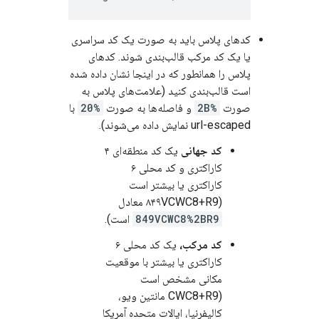
کدهای پلاس باید به صورت یک کد سراسری
یا یک کد مرکب قالب‌بندی شوند. کدهای
پلاس را همانطور که در اینجا نشان داده شده
است قالب‌بندی کنید (علامت‌های پلاس به
صورت
%2B
و فاصله‌ها به صورت
%20
با
url-escaped نمایش داده می‌شوند).
کد جهانی
یک کد منطقه‌ای ۴
کاراکتری و کد محلی ۶
کاراکتری یا بیشتر است
(۸۴۹VCWC8+R9 معادل
849VCWC8%2BR9
است).
کد مرکب،
یک کد محلی ۶
کاراکتری یا بیشتر با موقعیت
مکانی مشخص است
(CWC8+R9 مانتین ویو،
کالیفرنیا، ایالات متحده آمریکا