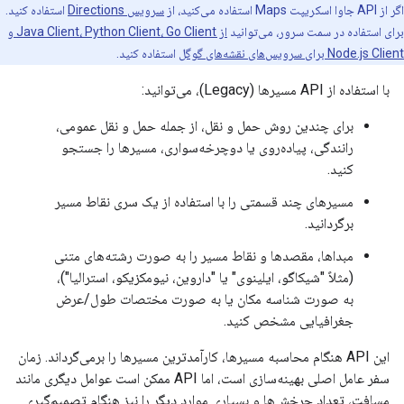
اگر از API جاوا اسکریپت Maps استفاده می‌کنید، از
سرویس Directions
استفاده کنید.
برای استفاده در سمت سرور، می‌توانید
از Java Client، Python Client، Go Client و
Node.js Client برای سرویس‌های نقشه‌های گوگل
استفاده کنید.
با استفاده از API مسیرها (Legacy)، می‌توانید:
برای چندین روش حمل و نقل، از جمله حمل و نقل عمومی،
رانندگی، پیاده‌روی یا دوچرخه‌سواری، مسیرها را جستجو
کنید.
مسیرهای چند قسمتی را با استفاده از یک سری نقاط مسیر
برگردانید.
مبداها، مقصدها و نقاط مسیر را به صورت رشته‌های متنی
(مثلاً "شیکاگو، ایلینوی" یا "داروین، نیومکزیکو، استرالیا")،
به صورت شناسه مکان یا به صورت مختصات طول/عرض
جغرافیایی مشخص کنید.
این API هنگام محاسبه مسیرها، کارآمدترین مسیرها را برمی‌گرداند. زمان
سفر عامل اصلی بهینه‌سازی است، اما API ممکن است عوامل دیگری مانند
مسافت، تعداد چرخش‌ها و بسیاری موارد دیگر را نیز هنگام تصمیم‌گیری