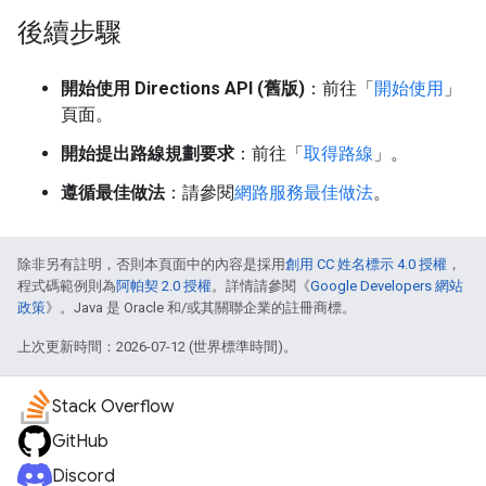
後續步驟
開始使用 Directions API (舊版)
：前往「
開始使用
」
頁面。
開始提出路線規劃要求
：前往「
取得路線
」。
遵循最佳做法
：請參閱
網路服務最佳做法
。
除非另有註明，否則本頁面中的內容是採用
創用 CC 姓名標示 4.0 授權
，
程式碼範例則為
阿帕契 2.0 授權
。詳情請參閱《
Google Developers 網站
政策
》。Java 是 Oracle 和/或其關聯企業的註冊商標。
上次更新時間：2026-07-12 (世界標準時間)。
Stack Overflow
GitHub
Discord