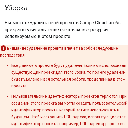
"lng"
:
-
117.9143879
Уборка
}
,
"southwest"
:
{
"lat"
:
33.8068768
,
Вы можете удалить свой проект в Google Cloud, чтобы
"lng"
:
-
118.3527671
прекратить выставление счетов за все ресурсы,
}
используемые в этом проекте.
}
,
"copyrights"
:
"Map data ©2016 Google"
,
Внимание
: удаление проекта влечет за собой следующие
"legs"
:
[
{
последствия:
"distance"
:
{
Все данные в проекте будут удалены. Если вы использовали
"text"
:
"35.9 mi"
,
"value"
:
57824
существующий проект для этого урока, то при его удалении
}
,
будет удалена и вся остальная работа, проделанная в этом
"duration"
:
{
проекте.
"text"
:
"51 mins"
,
"value"
:
3062
Пользовательские идентификаторы проектов теряются. При
}
,
создании этого проекта вы могли создать пользовательский
"end_address"
:
"Universal Studio
идентификатор проекта, который хотите использовать в
"end_location"
:
{
будущем. Чтобы сохранить URL-адреса, использующие этот
"lat"
:
34.1330949
,
"lng"
:
-
118.3524442
идентификатор проекта, например, URL-адрес appspot.com,