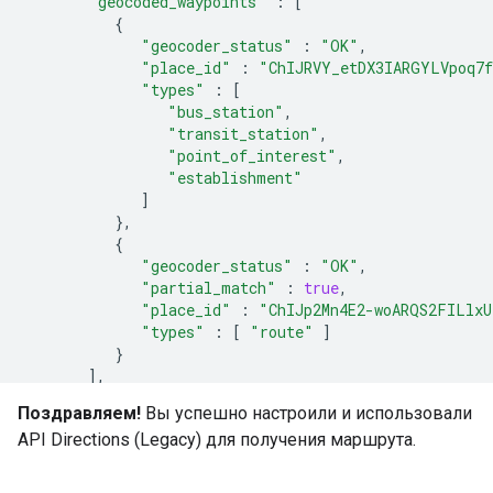
"geocoded_waypoints"
:
[
{
"geocoder_status"
:
"OK"
,
"place_id"
:
"ChIJRVY_etDX3IARGYLVpoq7
"types"
:
[
"bus_station"
,
"transit_station"
,
"point_of_interest"
,
"establishment"
]
}
,
{
"geocoder_status"
:
"OK"
,
"partial_match"
:
true
,
"place_id"
:
"ChIJp2Mn4E2-woARQS2FILlxU
"types"
:
[
"route"
]
}
]
,
"routes"
:
[
Поздравляем!
Вы успешно настроили и использовали
{
API Directions (Legacy) для получения маршрута.
"bounds"
:
{
"northeast"
:
{
"lat"
:
34.1330949
,