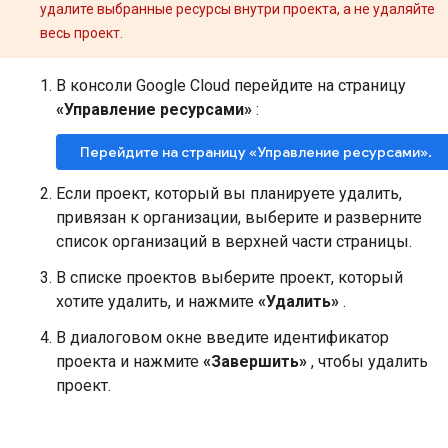
}
,
удалите выбранные ресурсы внутри проекта, а не удаляйте
"start_address"
:
"Disneyland (Ha
весь проект.
"start_location"
:
{
"lat"
:
33.8098177
,
В консоли Google Cloud перейдите на страницу
"lng"
:
-
117.9154353
}
,
«Управление ресурсами»
:
...
Additional
results
shortened
in
this
examp
Перейдите на страницу «Управление ресурсами».
Если проект, который вы планируете удалить,
"overview_polyline"
:
{
привязан к организации, выберите и разверните
"points"
:
"knjmEnjunUbKCfEA?_@]@kM
список организаций в верхней части страницы.
                {MdZwAbDaKbUiB|CgCnDkDbEiE|FqBlDsLd
                cIHkDXuDn@mCt@mE`BsH|CyAp@}AdAaAtAy@
В списке проектов выберите проект, который
}
,
хотите удалить, и нажмите
«Удалить»
.
"summary"
:
"I-5 N and US-101 N"
,
"warnings"
:
[]
,
В диалоговом окне введите идентификатор
"waypoint_order"
:
[]
проекта и нажмите
«Завершить»
, чтобы удалить
}
проект.
]
,
"status"
:
"OK"
}