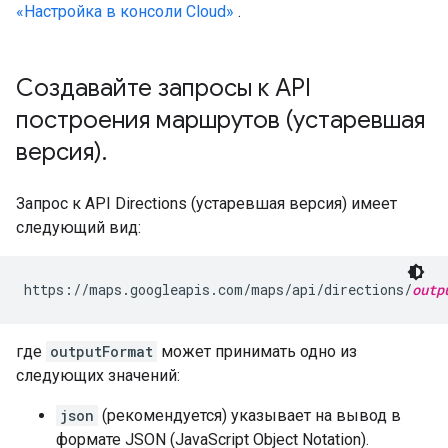
«Настройка в консоли Cloud»
.
Создавайте запросы к API
построения маршрутов (устаревшая
версия)
.
Запрос к API Directions (устаревшая версия) имеет
следующий вид:
https://maps.googleapis.com/maps/api/directions/
outp
где
outputFormat
может принимать одно из
следующих значений:
json
(рекомендуется) указывает на вывод в
формате JSON (JavaScript Object Notation).