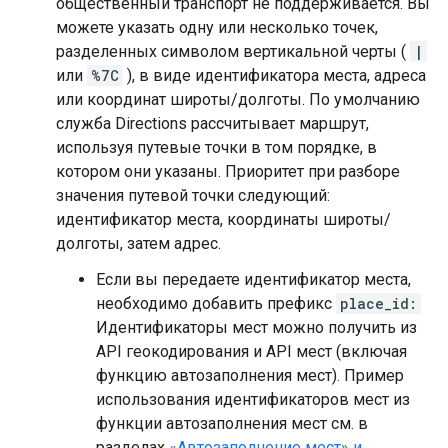
общественный транспорт не поддерживается. Вы
можете указать одну или несколько точек,
разделенных символом вертикальной черты (
|
или
%7C
), в виде идентификатора места, адреса
или координат широты/долготы. По умолчанию
служба Directions рассчитывает маршрут,
используя путевые точки в том порядке, в
котором они указаны. Приоритет при разборе
значения путевой точки следующий:
идентификатор места, координаты широты/
долготы, затем адрес.
Если вы передаете идентификатор места,
необходимо добавить префикс
place_id:
Идентификаторы мест можно получить из
API геокодирования и API мест (включая
функцию автозаполнения мест). Пример
использования идентификаторов мест из
функции автозаполнения мест см. в
разделах
«Автозаполнение мест» и