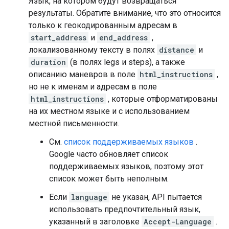
Язык, на котором будут возвращаться
результаты. Обратите внимание, что это относится
только к геокодированным адресам в
start_address
и
end_address
,
локализованному тексту в полях
distance
и
duration
(в полях legs и steps), а также
описанию маневров в поле
html_instructions
,
но не к именам и адресам в поле
html_instructions
, которые отформатированы
на их местном языке и с использованием
местной письменности.
См.
список поддерживаемых языков
.
Google часто обновляет список
поддерживаемых языков, поэтому этот
список может быть неполным.
Если
language
не указан, API пытается
использовать предпочтительный язык,
указанный в заголовке
Accept-Language
.