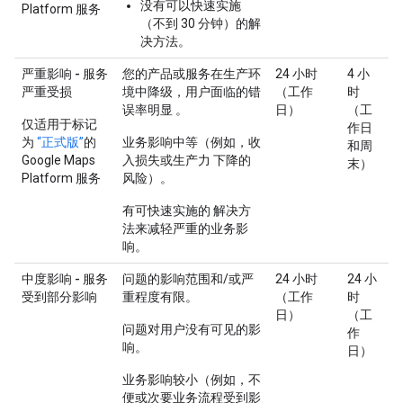
没有可以快速实施
Platform 服务
（不到 30 分钟）的解
决方法。
严重影响 - 服务
您的产品或服务在生产环
24 小时
4 小
严重受损
境中降级，用户面临的错
（工作
时
误率明显 。
日）
（工
仅适用于标记
作日
为
“正式版”
的
业务影响中等（例如，收
和周
Google Maps
入损失或生产力 下降的
末）
Platform 服务
风险）。
有可快速实施的 解决方
法来减轻严重的业务影
响。
中度影响 - 服务
问题的影响范围和/或严
24 小时
24 小
受到部分影响
重程度有限。
（工作
时
日）
（工
问题对用户没有可见的影
作
响。
日）
业务影响较小（例如，不
便或次要业务流程受到影