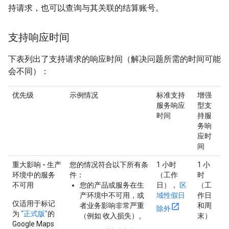
持请求，也可以查询与其关联的结算账号。
支持响应时间
下表列出了支持请求的响应时间（解决问题所需的时间可能
会不同）：
优先级
示例情况
标准支持
增强
服务响应
型支
时间
持服
务响
应时
间
重大影响 - 生产
您的情况符合以下所有条
1 小时
1 小
环境中的服务
件：
（工作
时
不可用
您的产品或服务在生
日），
区
（工
产环境中不可用，或
域性假日
作日
仅适用于标记
者业务影响非常严重
和周
除外
为
“正式版”
的
（例如 收入损失）。
末）
Google Maps