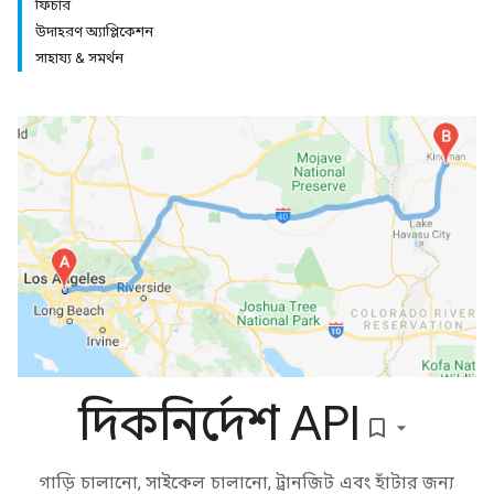
ফিচার
উদাহরণ অ্যাপ্লিকেশন
সাহায্য & সমর্থন
দিকনির্দেশ API
bookmark_border
গাড়ি চালানো, সাইকেল চালানো, ট্রানজিট এবং হাঁটার জন্য