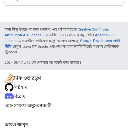
অন্য কিছু উল্লেখ না করা থাকলে, এই পৃষ্ঠার কন্টেন্ট
Creative Commons
Attribution 4.0 License
-এর অধীনে এবং কোডের নমুনাগুলি
Apache 2.0
License
-এর অধীনে লাইসেন্স প্রাপ্ত। আরও জানতে,
Google Developers সাইট
নীতি
দেখুন। Java হল Oracle এবং/অথবা তার অ্যাফিলিয়েট সংস্থার রেজিস্টার্ড
ট্রেডমার্ক।
2024-06-17 UTC-তে শেষবার আপডেট করা হয়েছে।
স্ট্যাক ওভারফ্লো
গিটহাব
বিরোধ
সমস্যা অনুসরণকারী
আরও জানুন