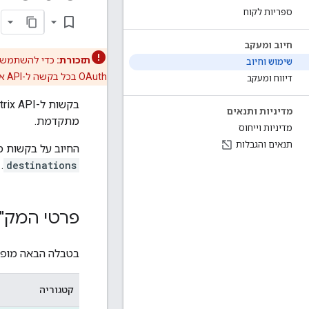
ספריות לקוח
bookmark_border
חיוב ומעקב
תזכורת:
כדי להשתמש ב-Distance Matrix API (גרסה קודמ
שימוש וחיוב
OAuth בכל בקשה ל-API או ל-SDK.
דיווח ומעקב
מדיניות ותנאים
מתקדמת.
מדיניות וייחוס
תנאים והגבלות
החיוב על בקשות 
destinations
.
פרטי המק"ט והתמחור של I
בטבלה הבאה מופיעים פרטי המק"
קטגוריה