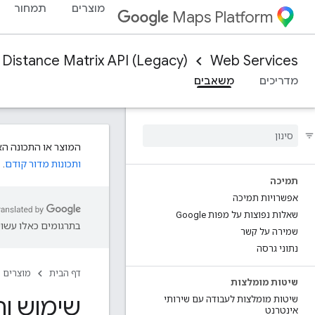
מוצרים
תמחור
Maps Platform
Distance Matrix API (Legacy)
Web Services
מדריכים
משאבים
המוצר או התכונה הא
ותכונות מדור קודם
.
תמיכה
אפשרויות תמיכה
שאלות נפוצות על מפות Google
בתרגומים כאלו עשויו
שמירה על קשר
נתוני גרסה
דף הבית
מוצרים
שיטות מומלצות
שימוש וחיובים ב-trix API
שיטות מומלצות לעבודה עם שירותי
אינטרנט