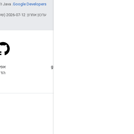
Google Developers‏
.‏ Java הוא סימן מסחרי רשום של חברת Oracle ו/או של השותפים העצמאיים שלה.
עדכון אחרון: 2026-07-12 (שעון UTC).
Stack Overflow
שולחים שאלה עם התג google-
maps.
הדו
מידע נוסף
שאלות נפוצות
Capabilities Explorer
שיטות מומלצות לאבטחה ב-API