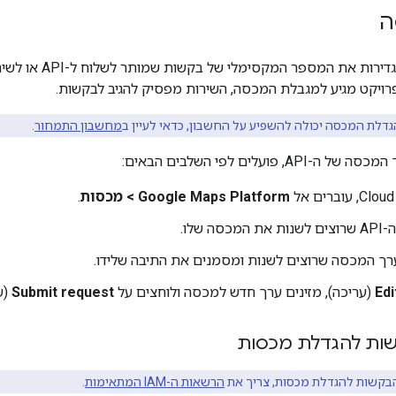
ה
הגבלות המכסה מגדירו
ויקט מגיע למגבלת המכסה, השירות מפסיק להגיב לבקשות.
גדלת המכסה יכולה להשפיע על החשבון, כדאי לעיין ב
מחשבון התמחור
.
, פועלים לפי השלבים הבאים:
Google Maps Platform > מכסות
.
סה שלו.
רך המכסה שרוצים לשנות ומסמנים את התיבה שלידו.
Edi
(עריכה), מזינים ערך חדש למכסה ולוחצים על
Submit request
(ש
ות להגדלת מכסות
בקשות להגדלת מכסות, צריך את
הרשאות ה-IAM המתאימות
.