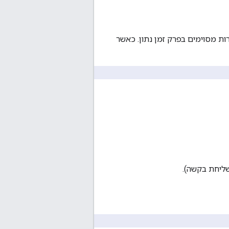
ת את המספר המקסימלי של בקשות שמותר לשלוח ל-API או לשירות מסוימים בפרק זמן נתון. כאשר
ליחת בקשה).