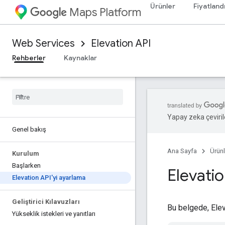
Ürünler
Fiyatland
Maps Platform
Web Services
Elevation API
Rehberler
Kaynaklar
Yapay zeka çevirile
Genel bakış
Ana Sayfa
Ürünl
Kurulum
Başlarken
Elevatio
Elevation API'yi ayarlama
Geliştirici Kılavuzları
Bu belgede, Elev
Yükseklik istekleri ve yanıtları