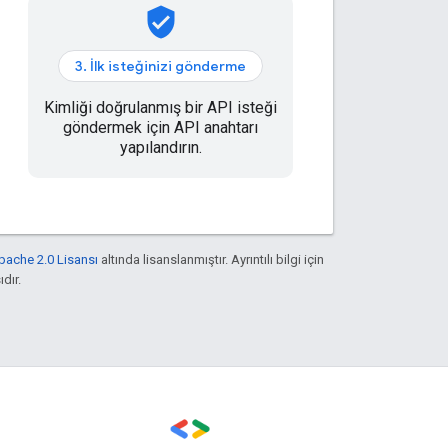
verified_user
3. İlk isteğinizi gönderme
Kimliği doğrulanmış bir API isteği
göndermek için API anahtarı
yapılandırın.
pache 2.0 Lisansı
altında lisanslanmıştır. Ayrıntılı bilgi için
ıdır.