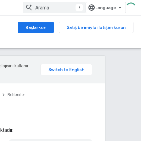
/
Başlarken
Satış birimiyle iletişim kurun
ojisini kullanır.
Rehberler
tadır.