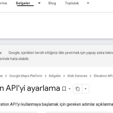
ırma
Belgeler
Blog
Topluluk
Google, içerikleri tercih ettiğiniz dile çevirmek için yapay zeka teknol
rinde hata olabilir.
er
Google Maps Platform
Belgeler
Web Services
Elevation API
n API'yi ayarlama
bookmark_border
ation API'yi kullanmaya başlamak için gereken adımlar açıklanmak