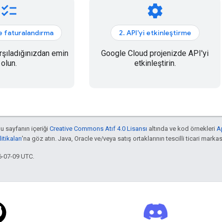
checklist
settings
e faturalandırma
2. API'yi etkinleştirme
arşıladığınızdan emin
Google Cloud projenizde API'yi
olun.
etkinleştirin.
bu sayfanın içeriği
Creative Commons Atıf 4.0 Lisansı
altında ve kod örnekleri
A
tikaları
'na göz atın. Java, Oracle ve/veya satış ortaklarının tescilli ticari markas
6-07-09 UTC.