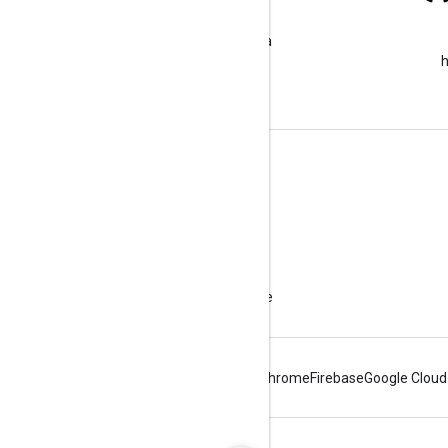
Stack Overflow
google-maps etiketi altında
soru sorun.
h
Daha Fazla Bilgi
SSS
Özellik Gezgini
API güvenliğiyle ilgili en iyi uygulamalar
Web Hizmeti Kullanımını Optimize Etme
Android
Chrome
Firebase
Google Cloud