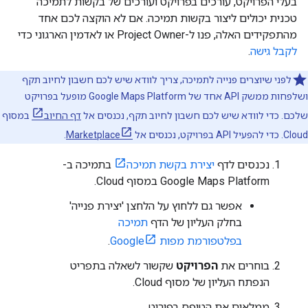
בעלי הפרויקט, עורכים בפרויקט ועורכים של בקשות לתמיכה
טכנית יכולים ליצור בקשות תמיכה. אם לא הוקצה לכם אחד
מהתפקידים האלה, פנו ל-Project Owner או לאדמין הארגוני כדי
לקבל גישה
.
לפני שיוצרים פנייה לתמיכה, צריך לוודא שיש לכם חשבון לחיוב תקף
ושלפחות ממשק API אחד של Google Maps Platform מופעל בפרויקט
שלכם. כדי לוודא שיש לכם חשבון לחיוב תקף, נכנסים אל
דף החיוב
במסוף
Cloud. כדי להפעיל API בפרויקט, נכנסים אל
Marketplace
.
נכנסים לדף
יצירת בקשת תמיכה
בתמיכה ב-
Google Maps Platform במסוף Cloud.
אפשר גם ללחוץ על הלחצן 'יצירת פנייה'
בחלק העליון של הדף
תמיכה
בפלטפורמת מפות Google
.
בוחרים את
הפרויקט
שקשור לשאלה בתפריט
הנפתח העליון של מסוף Cloud.
ממלאים את הטופס בפירוט.