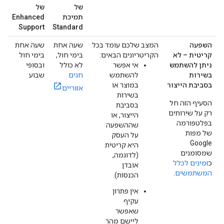
של
של
תמיכת
Enhanced
Support
Standard
השפעה
המצב שלכם עומד בכל
שעה אחת
שעה אחת
קריטית – לא
הקריטריונים הבאים:
בימי חול,
בימי חול
ניתן להשתמש
אי אפשר
לא כולל
ובסופי
בשירות
להשתמש
חגים
שבוע
בסביבת הייצור
במוצר או
אזוריים
בשירות
הסעיף הזה חל
בסביבת
רק על שירותים
הייצור, או
בפלטפורמה
שההשפעה
של מפות
על העסק
Google
היא קריטית
שמסומנים
(לדוגמה,
כ
זמינים לכלל
אובדן
המשתמשים
.
הכנסות).
אין פתרון
עקיף
שאפשר
ליישם מהר