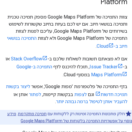
Platform
צוות התמיכה של Google Maps Platform מספק תמיכה טכנית
ותמיכה בנושאי חיוב. אם יש לכם בעיות בחיוב שקשורות לשימוש
בשירותים של Google Maps Platform, עליכם לפנות לצוות
התמיכה של Google Maps Platform ולא לצוות
התמיכה בנושאי
חיוב ב-Cloud
.
אם לא מצאתם תשובות לשאלות שלכם ב-
Stack Overflow
או
ב-
Issue Tracker
, תוכלו להיכנס לדף
התמיכה ב-Google
Maps Platform
במסוף Cloud.
בדף התמיכה של פלטפורמת 'מפות Google', אפשר
ליצור בקשות
תמיכה חדשות
וגם
לצפות
בבקשות קיימות,
לפתור
אותן או
להעביר אותן לטיפול ברמה גבוהה יותר
.
חלק מתכונות התמיכה זמינות רק ללקוחות עם
תמיכה מתקדמת
.
מידע
נוסף על אפשרויות התמיכה בלקוחות של Google Maps Platform