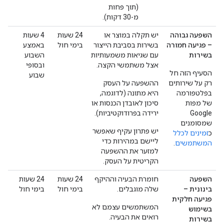
(תוך פחות
מ-30 דקות).
השפעה גבוהה
יש תקלה במוצר או
‫24 שעות
‫4 שעות
– פגיעה חמורה
בשירות בסביבת הייצור
בימי חול
באמצע
בשירות
עם שגיאות משמעותיות
השבוע
אצל משתמשי הקצה.
ובסופי
הסעיף הזה חל
שבוע
רק על שירותים
ההשפעה על העסק
בפלטפורמה
היא מתונה (לדוגמה,
של מפות
סיכון לאובדן הכנסות או
Google
ירידה בפרודוקטיביות).
שמסומנים
יש פתרון עקיף שאפשר
כ
זמינים לכלל
ליישם במהירות כדי
המשתמשים
.
למזער את ההשפעה
הקריטית על העסק.
השפעה
חומרת הבעיה וההיקף
‫24 שעות
‫24 שעות
בינונית –
שלה מוגבלים.
בימי חול
בימי חול
פגיעה חלקית
המשתמשים עצמם לא
בשימוש
רואים את הבעיה.
בשירות