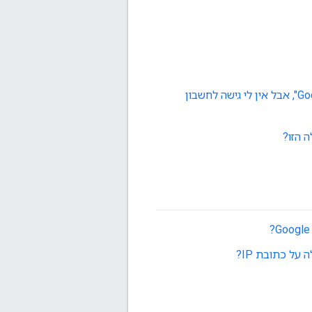
קיבלתי הודעה שהפרויקט שלי מקושר ל-"חשבון המעבר לפלטפורמה של מפות Google", אבל אין לי גישה לחשבון
 הזו?