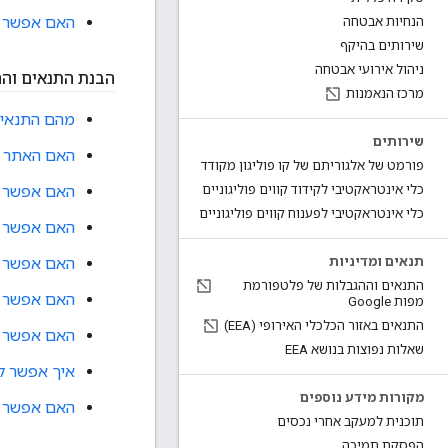
האם אפשר להשתמש ב-SDK של מפות וב-DK
הנחיות אבטחה
שירותים בהיקף
ניהול אירועי אבטחה
הבנת התנאים וה
מרכז הנאמנות
מהם התנאים וההגבלו
שירותים
האם האתר שלי עומ
פורמט של אלגוריתם של קו פוליגון מקודד
האם אפשר לג
כלי אינטראקטיבי לקידוד קווים פוליגוניים
כלי אינטראקטיבי לפענוח קווים פוליגוניים
האם אפשר להשתמש במוצרים ש
האם אפשר להשתמש במוצרים של m
תנאים ומדיניות
התנאים וההגבלות של פלטפורמת
האם אפשר להשתמש במוצרים ש
מפות Google
התנאים באזור הכלכלי האירופי (EEA)
האם אפשר ליצור אפ
שאלות נפוצות בנושא EEA
איך אפשר לבק
מקורות מידע נוספים
האם אפשר ליצור תמונה של
תוכנית למעקב אחרי נכסים
הפסקת תמיכה