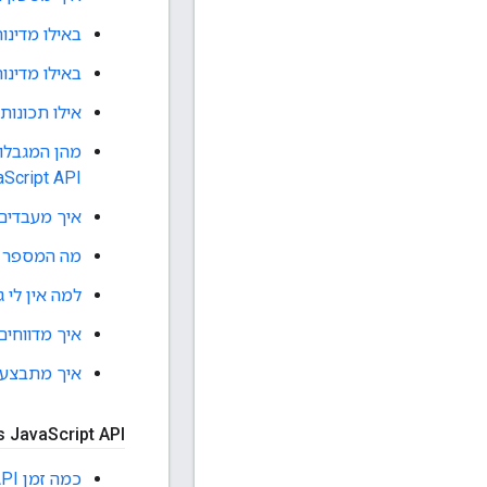
באילו מדינו
באילו מדינו
אילו תכונות של KML ו-GeoRSS נתמכות ב-t API
Script API?
איך מעבדים קובצי KML שמתארחים בא
מה המספר המקס
למה אין לי גישה למוצרים של
איך מדווחים ע
איך מתבצע מעק
 Java
Script API
כמה זמן Maps JavaScript API יפעל אחרי שהוא נטען?