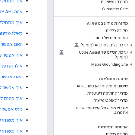
איך מתחילים להשתמש 
תמיכה ומשאבים
Customer Care
איזה API צריך?
איך מתחילים ל
מקורות מידע בנושא AI
סקירה כללית
באילו מדינות אפשר 
המיומנויות של הסוכן
האם אפשר להציג את מפות Google באתר
ערכת כלים לסוכן AI (ניסיוני)
ערכת הכלים של Code Assist
איך אפשר להפעיל א
(ניסיוני)
Maps Grounding Lite
אילו דפדפני אינטרנט נתמ
האם אפשר להדפיס מפ
שיטות מומלצות
שיטות מומלצות לאבטחה ב-API
איך אפשר לקבל ה
מדריך לחתימה דיגיטלית
איך פונים ל
מדריך לאופטימיזציה
אופטימיזציה של השימוש בשירותי
מתי אפשר ל
אינטרנט
איך משחזרים א
אבטחה ותאימות
איך משחזרי
סקירה כללית