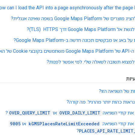
ow can I load the API into a page asynchronously after the page 
Google Maps Platfo בשפה שאינה אנגלית?
Google דרך HTTPS ‏ (TLS)?
אג או מבקשים תכונה חדשה ב-Google Maps Platform?
Cook של האתר?
למצוא תשובה לשאלה שלי. למי אפשר לפנות?
יות
 של השגיאה הזו?
ראות כהות יותר מהרגיל. מה קורה?
את קודי השגיאה
OVER_DAILY_LIMIT
או
OVER_QUERY_LIMIT
?
את קודי השגיאה:
kGMSPlacesRateLimitExceeded
או
9005
?
PLACES_API_RATE_LIMIT