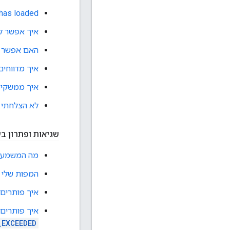
has loaded?
איך אפשר להציג מוצרים של rm
האם אפשר לגשת אל  Maps Platform
איך מדווחים על ב
איך ממשקי ה-API של Google Maps Platform משתמשים בקובצי ie
לא הצלחתי 
שגיאות ופתרון בע
מה המשמעות
המפות שלי נ
איך פותרים 
איך פותרים 
_EXCEEDED