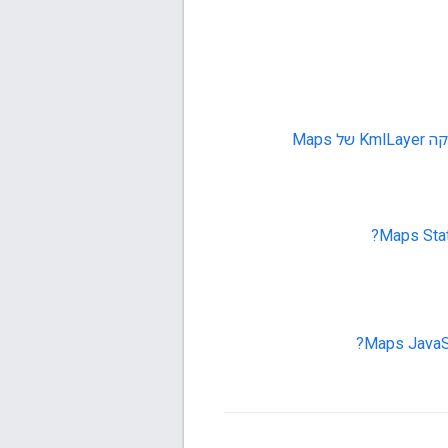
מהן המגבלות על הגודל והמורכבות של קובצי KML שאפשר להציג באמצעות המחלקה KmlLayer של Maps