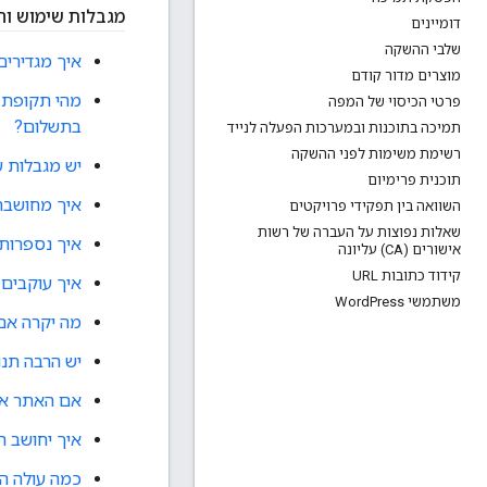
מגבלות שימוש וח
דומיינים
שלבי ההשקה
איך מגדירים
מוצרים מדור קודם
פרטי הכיסוי של המפה
בתשלום?
תמיכה בתוכנות ובמערכות הפעלה לנייד
רשימת משימות לפני ההשקה
יש מגבלות על השימוש 
תוכנית פרימיום
איך מחושבת
השוואה בין תפקידי פרויקטים
שאלות נפוצות על העברה של רשות
איך נספרות טעינות 
אישורים (CA) עליונה
קידוד כתובות URL
איך עוקבים
משתמשי Word
Press
מה יקרה אם
יש הרבה תנועה 
אם האתר או 
איך יחושב הש
כמה עולה השימוש ב-form