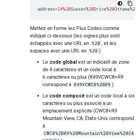
address
=
24
%
20
Sussex
%
20
Drive
%
20
Ottawa
%
20
Mettez en forme les Plus Codes comme
indiqué ci-dessous (les signes plus sont
échappés avec une URL en
%2B
, et les
espaces avec une URL en
%20
) :
Le
code global
est un indicatif de zone
de 4 caractères et un code local à
6 caractères ou plus (849VCWC8+R9
correspond à
849VCWC8%2BR9
).
Le
code composé
est un code local à six
caractères ou plus associé à un
emplacement explicite (CWC8+R9
Mountain View, CA, États-Unis correspond
à
CWC8%2BR9%20Mountain%20View%20CA