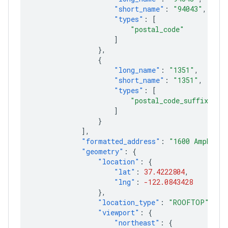
"short_name"
:
"94043"
,
"types"
:
[
"postal_code"
]
},
{
"long_name"
:
"1351"
,
"short_name"
:
"1351"
,
"types"
:
[
"postal_code_suffix"
]
}
],
"formatted_address"
:
"1600 Amphithe
"geometry"
:
{
"location"
:
{
"lat"
:
37.4222804
,
"lng"
:
-122.0843428
},
"location_type"
:
"ROOFTOP"
,
"viewport"
:
{
"northeast"
:
{