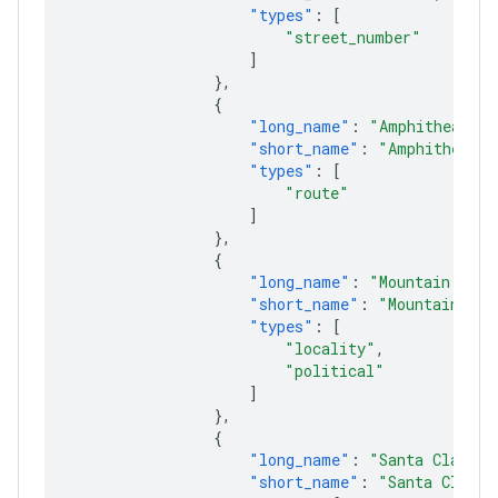
"types"
:
[
"street_number"
]
},
{
"long_name"
:
"Amphitheatre 
"short_name"
:
"Amphitheatre
"types"
:
[
"route"
]
},
{
"long_name"
:
"Mountain View
"short_name"
:
"Mountain Vie
"types"
:
[
"locality"
,
"political"
]
},
{
"long_name"
:
"Santa Clara C
"short_name"
:
"Santa Clara 