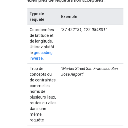
exemples de requêtes non acceptées :
Type de
Exemple
requête
Coordonnées
"37.422131,-122.084801"
de latitude et
de longitude.
Utilisez plutôt
le
geocoding
inversé
.
Trop de
"Market Street San Francisco San
concepts ou
Jose Airport"
de contraintes,
comme les
noms de
plusieurs lieux,
routes ou villes
dans une
même
requête