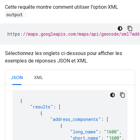
Cette requête montre comment utiliser l'option XML
output
:
https
:
//maps.googleapis.com/maps/api/geocode/xml?add
Sélectionnez les onglets ci-dessous pour afficher les
exemples de réponses JSON et XML.
JSON
XML
{
"results"
:
[
{
"address_components"
:
[
{
"long_name"
:
"1600"
,
"short_name"
:
"1600"
,