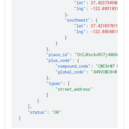
"lat"
:
37.4237349802915
"lng"
:
-122.08318316970
},
"southwest"
:
{
"lat"
:
37.4210370197085
"lng"
:
-122.08588113029
}
}
},
"place_id"
:
"ChIJRxcAvRO7j4AR6hm6ty
"plus_code"
:
{
"compound_code"
:
"CWC8+W7 Mount
"global_code"
:
"849VCWC8+W7"
},
"types"
:
[
"street_address"
]
}
],
"status"
:
"OK"
}