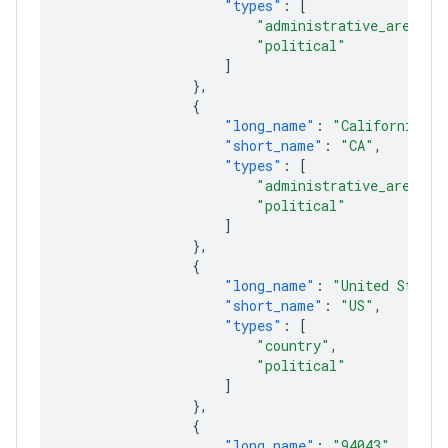
"types"
:
[
"administrative_area_le
"political"
]
},
{
"long_name"
:
"California"
,
"short_name"
:
"CA"
,
"types"
:
[
"administrative_area_le
"political"
]
},
{
"long_name"
:
"United States
"short_name"
:
"US"
,
"types"
:
[
"country"
,
"political"
]
},
{
"long_name"
:
"94043"
,