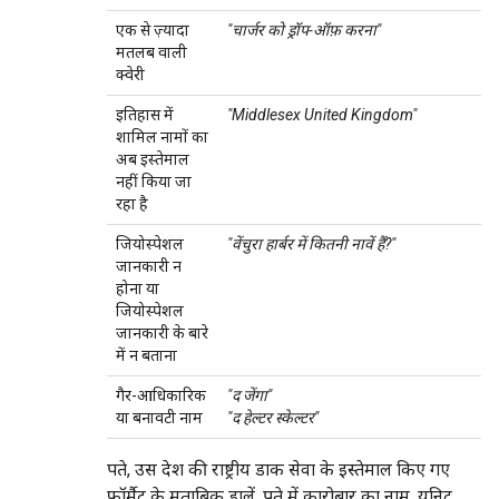
एक से ज़्यादा
"चार्जर को ड्रॉप-ऑफ़ करना"
मतलब वाली
क्वेरी
इतिहास में
"Middlesex United Kingdom"
शामिल नामों का
अब इस्तेमाल
नहीं किया जा
रहा है
जियोस्पेशल
"वेंचुरा हार्बर में कितनी नावें हैं?"
जानकारी न
होना या
जियोस्पेशल
जानकारी के बारे
में न बताना
गैर-आधिकारिक
"द जेंगा"
या बनावटी नाम
"द हेल्टर स्केल्टर"
पते, उस देश की राष्ट्रीय डाक सेवा के इस्तेमाल किए गए
फ़ॉर्मैट के मुताबिक डालें. पते में कारोबार का नाम, यूनिट,