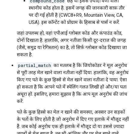
compound_code
छह या इससे ज़्यादा वर्णों वाला
स्थानीय कोड होता है. इसमें जगह की जानकारी साफ़ तौर
पर दी गई होती है (CWC8+R9, Mountain View, CA,
USA). इस कॉन्टेंट को प्रोग्राम के हिसाब से पार्स न करें.
जहां उपलब्ध हो, वहां एपीआई ग्लोबल कोड और कंपाउंड कोड,
दोनों दिखाता है. हालांकि, अगर नतीजा किसी दूर-दराज की जगह
(जैसे, समुद्र या रेगिस्तान) का है, तो सिर्फ़ ग्लोबल कोड दिखाया जा
सकता है.
partial_match
का मतलब है कि जियोकोडर ने मूल अनुरोध
से पूरी तरह मेल खाने वाला नतीजा नहीं दिया. हालांकि, वह अनुरोध
किए गए पते के कुछ हिस्से से मेल खाने वाला नतीजा दे पाया. ऐसा
हो सकता है कि आपने पते में स्पेलिंग गलत लिखी हो और/या पता
अधूरा हो. इसलिए, हमारा सुझाव है कि आप मूल अनुरोध की जांच
करें.
पते के कुछ हिस्से का मेल न खाने की समस्या, अक्सर उन सड़कों
के पतों के लिए होती है जो अनुरोध में दिए गए इलाके में मौजूद नहीं
हैं. जब कोई अनुरोध एक ही इलाके में मौजूद दो या उससे ज़्यादा
जगहों से मेल खाता है, तब भी आंशिक तौर पर मेल खाने वाले