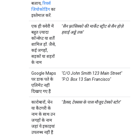
बजाय,
रिवर्स
जियोकोडिंग
का
इस्तेमाल करें.
एक ही क्वेरी में
"सैन फ़्रांसिस्को की मार्केट स्ट्रीट से सैन होज़े
बहुत ज़्यादा
हवाई अड्डे तक"
कॉन्सेप्ट या शर्तें
शामिल हों. जैसे,
कई जगहों,
सड़कों या शहरों
के नाम
Google Maps
"C/O John Smith 123 Main Street"
पर डाक पते के
"P.O. Box 13 San Francisco"
एलिमेंट नहीं
दिखाए गए हैं
कारोबारों, चेन
"डैलस, टेक्सस के पास मौजूद टेस्को स्टोर"
या कैटगरी के
नाम के साथ उन
जगहों के नाम
जहां ये इकाइयां
उपलब्ध नहीं हैं