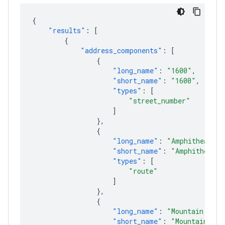
{
"results"
:
[
{
"address_components"
:
[
{
"long_name"
:
"1600"
,
"short_name"
:
"1600"
,
"types"
:
[
"street_number"
]
},
{
"long_name"
:
"Amphitheatre 
"short_name"
:
"Amphitheatre
"types"
:
[
"route"
]
},
{
"long_name"
:
"Mountain View
"short_name"
:
"Mountain Vie