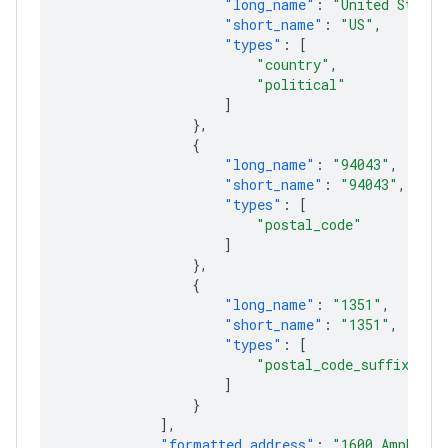
"long_name"
:
"United States
"short_name"
:
"US"
,
"types"
:
[
"country"
,
"political"
]
},
{
"long_name"
:
"94043"
,
"short_name"
:
"94043"
,
"types"
:
[
"postal_code"
]
},
{
"long_name"
:
"1351"
,
"short_name"
:
"1351"
,
"types"
:
[
"postal_code_suffix"
]
}
],
"formatted_address"
:
"1600 Amphithe