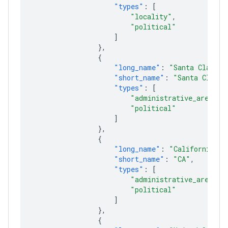
"types"
:
[
"locality"
,
"political"
]
},
{
"long_name"
:
"Santa Clara C
"short_name"
:
"Santa Clara 
"types"
:
[
"administrative_area_le
"political"
]
},
{
"long_name"
:
"California"
,
"short_name"
:
"CA"
,
"types"
:
[
"administrative_area_le
"political"
]
},
{