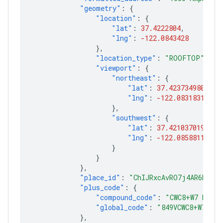
"geometry"
:
{
"location"
:
{
"lat"
:
37.4222804
,
"lng"
:
-122.0843428
},
"location_type"
:
"ROOFTOP"
,
"viewport"
:
{
"northeast"
:
{
"lat"
:
37.4237349802915
"lng"
:
-122.08318316970
},
"southwest"
:
{
"lat"
:
37.4210370197085
"lng"
:
-122.08588113029
}
}
},
"place_id"
:
"ChIJRxcAvRO7j4AR6hm6ty
"plus_code"
:
{
"compound_code"
:
"CWC8+W7 Mount
"global_code"
:
"849VCWC8+W7"
},