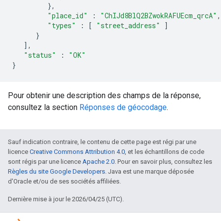
},
"place_id"
:
"ChIJd8BlQ2BZwokRAFUEcm_qrcA"
,
"types"
:
[
"street_address"
]
}
],
"status"
:
"OK"
}
Pour obtenir une description des champs de la réponse,
consultez la section
Réponses de géocodage
.
Sauf indication contraire, le contenu de cette page est régi par une
licence
Creative Commons Attribution 4.0
, et les échantillons de code
sont régis par une licence
Apache 2.0
. Pour en savoir plus, consultez les
Règles du site Google Developers
. Java est une marque déposée
d'Oracle et/ou de ses sociétés affiliées.
Dernière mise à jour le 2026/04/25 (UTC).