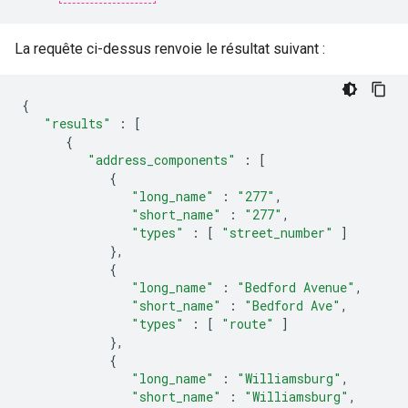
La requête ci-dessus renvoie le résultat suivant :
{
"results"
:
[
{
"address_components"
:
[
{
"long_name"
:
"277"
,
"short_name"
:
"277"
,
"types"
:
[
"street_number"
]
},
{
"long_name"
:
"Bedford Avenue"
,
"short_name"
:
"Bedford Ave"
,
"types"
:
[
"route"
]
},
{
"long_name"
:
"Williamsburg"
,
"short_name"
:
"Williamsburg"
,