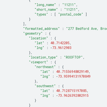
"long_name"
:
"11211"
,
"short_name"
:
"11211"
,
"types"
:
[
"postal_code"
]
}
],
"formatted_address"
:
"277 Bedford Ave, Bro
"geometry"
:
{
"location"
:
{
"lat"
:
40.7142205
,
"lng"
:
-
73.9612903
},
"location_type"
:
"ROOFTOP"
,
"viewport"
:
{
"northeast"
:
{
"lat"
:
40.71556948029149
,
"lng"
:
-
73.95994131970849
},
"southwest"
:
{
"lat"
:
40.7128715197085
,
"lng"
:
-
73.9626392802915
}
}