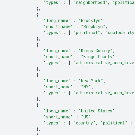
"types"
:
[
"neighborhood"
,
"politica
},
{
"long_name"
:
"Brooklyn"
,
"short_name"
:
"Brooklyn"
,
"types"
:
[
"political"
,
"sublocality
},
{
"long_name"
:
"Kings County"
,
"short_name"
:
"Kings County"
,
"types"
:
[
"administrative_area_leve
},
{
"long_name"
:
"New York"
,
"short_name"
:
"NY"
,
"types"
:
[
"administrative_area_leve
},
{
"long_name"
:
"United States"
,
"short_name"
:
"US"
,
"types"
:
[
"country"
,
"political"
]
},
{