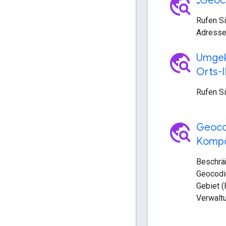
travel_explore
„Geoc
Rufen Si
Adresse 
travel_explore
Umgek
Orts-
Rufen Si
travel_explore
Geoco
Kompo
Beschrä
Geocodi
Gebiet (
Verwaltu