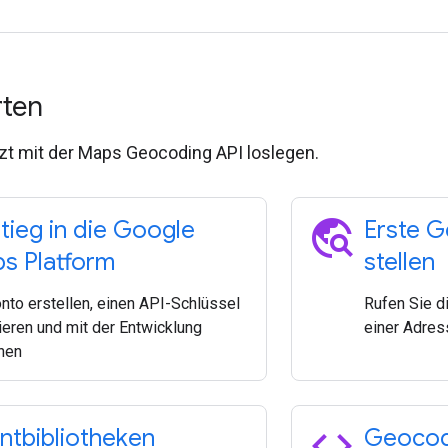
rten
zt mit der Maps Geocoding API loslegen.
travel_explore
stieg in die Google
Erste 
s Platform
stellen
onto erstellen, einen API-Schlüssel
Rufen Sie d
ieren und mit der Entwicklung
einer Adres
nen
code
entbibliotheken
Geocod