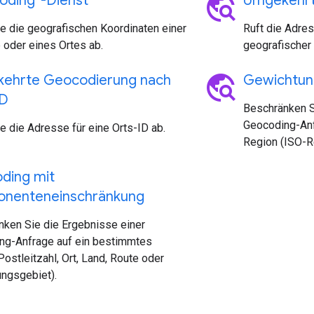
travel_explore
oding“-Dienst
Umgekehrt
e die geografischen Koordinaten einer
Ruft die Adre
oder eines Ortes ab.
geografischer 
travel_explore
ehrte Geocodierung nach
Gewichtun
ID
Beschränken S
Geocoding-Anf
e die Adresse für eine Orts-ID ab.
Region (ISO-R
ding mit
nenteneinschränkung
nken Sie die Ergebnisse einer
ng-Anfrage auf ein bestimmtes
Postleitzahl, Ort, Land, Route oder
ngsgebiet).