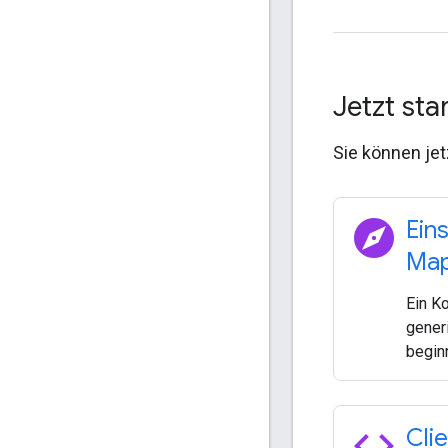
Jetzt sta
Sie können jet
explore
Ein
Map
Ein K
gener
begin
code
Cli