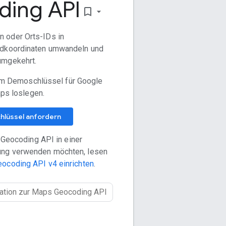
ing API
bookmark_border
 oder Orts-IDs in
adkoordinaten umwandeln und
umgekehrt.
em Demoschlüssel für Google
ps loslegen.
lüssel anfordern
Geocoding API in einer
ng verwenden möchten, lesen
eocoding API v4 einrichten
.