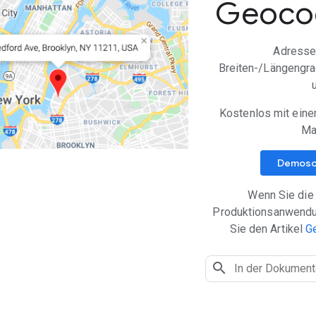
Geocod
Adressen
Breiten-/Längengr
Kostenlos mit ein
Ma
Demosch
Wenn Sie die 
Produktionsanwendu
Sie den Artikel
G