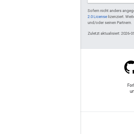
Sofern nicht anders angege
2.0 License
lizenziert. Wei
und/oder seinen Partnern.
Zuletzt aktualisiert: 2026-0
Stack Overflow
Eine Frage mit dem Tag
For
„google-maps“ stellen
un
Weitere Informationen
FAQ