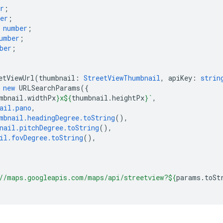
r
;
er
;
number
;
umber
;
ber
;
etViewUrl
(
thumbnail
:
StreetViewThumbnail
,
apiKey
:
strin
new
URLSearchParams
({
mbnail
.
widthPx
}
x
${
thumbnail
.
heightPx
}
`
,
ail.pano
,
mbnail.headingDegree.toString
(),
nail.pitchDegree.toString
(),
il.fovDegree.toString
(),
//maps.googleapis.com/maps/api/streetview?
${
params
.
toSt