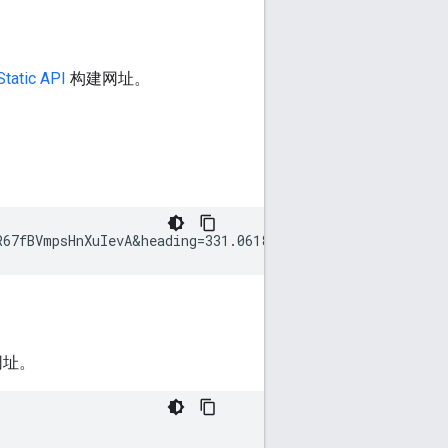
Static API
构建网址。
R67fBVmpsHnXuIevA&heading=331.06186&fov=60&key=
API_KEY
 网址。