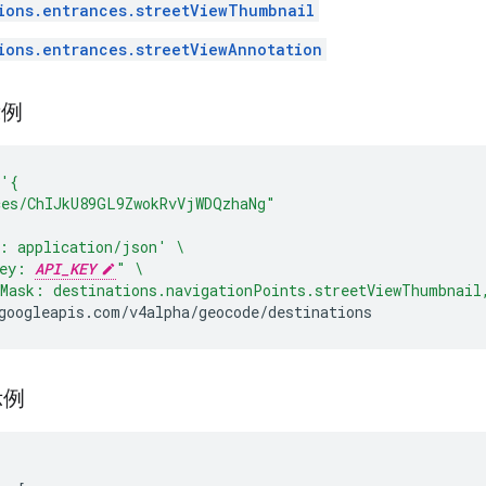
ions.entrances.streetViewThumbnail
ions.entrances.streetViewAnnotation
示例
'{
ces/ChIJkU89GL9ZwokRvVjWDQzhaNg"
: application/json'
\
ey: 
API_KEY
"
\
Mask: destinations.navigationPoints.streetViewThumbnail
示例