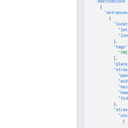
"destinations"
{
"entrances
{
"locat
"lat
"lon
},
"tags"
"PRE
],
"place
"stree
"pan
"wid
"hei
"hea
"fov
},
"stree
"coo
{