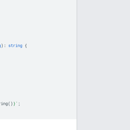
g
)
:
string
{
ring
()
}
`
;