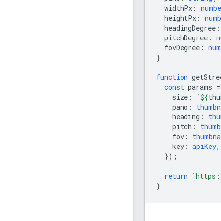
widthPx
:
numbe
heightPx
:
numb
headingDegree
:
pitchDegree
:
n
fovDegree
:
num
}
function
getStre
const
params
=
size
:
`
${
thu
pano
:
thumbn
heading
:
thu
pitch
:
thumb
fov
:
thumbna
key
:
apiKey
,
});
return
`https:
}