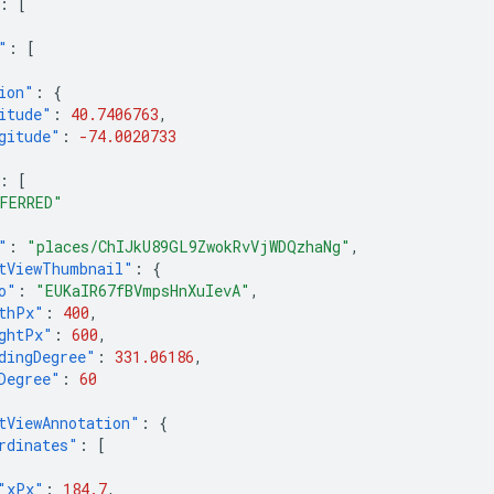
:
[
"
:
[
ion"
:
{
itude"
:
40.7406763
,
gitude"
:
-74.0020733
:
[
FERRED"
"
:
"places/ChIJkU89GL9ZwokRvVjWDQzhaNg"
,
tViewThumbnail"
:
{
o"
:
"EUKaIR67fBVmpsHnXuIevA"
,
thPx"
:
400
,
ghtPx"
:
600
,
dingDegree"
:
331.06186
,
Degree"
:
60
tViewAnnotation"
:
{
rdinates"
:
[
"xPx"
:
184.7
,