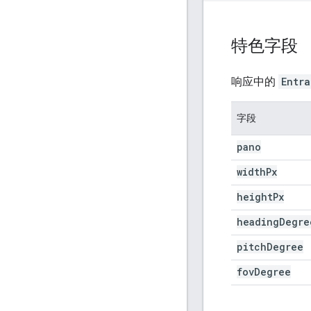
特色字段
响应中的
Entr
字段
pano
width
Px
height
Px
heading
Degre
pitch
Degree
fov
Degree