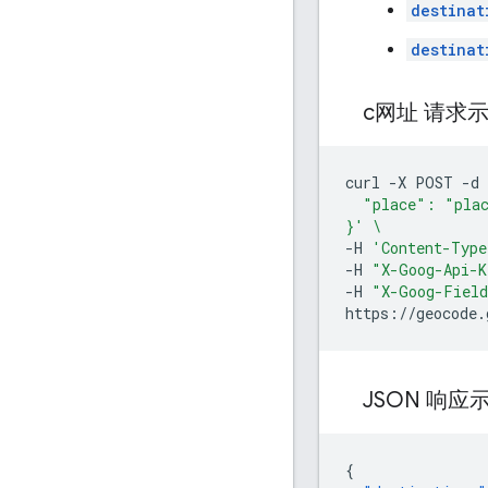
destinat
destinat
c网址 请求
curl
-X
POST
-d
  "place": "pla
}'
\
-H
'Content-Type
-H
"X-Goog-Api-K
-H
"X-Goog-Field
JSON 响应
{