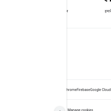
स्टैक ओवरफ़्लो
google-maps टैग के तहत सवाल
हमारे
पूछें.
और जानें
अक्सर पूछे जाने वाले सवाल
Capabilities Explorer
एपीआई सुरक्षा के सबसे सही तरीके
वेब सेवा के इस्तेमाल को ऑप्टिमाइज़ करना
Android
Chrome
Firebase
Google Cloud
शर्तें
निजता
ICP证合字B2-20070004号
Manage cookies