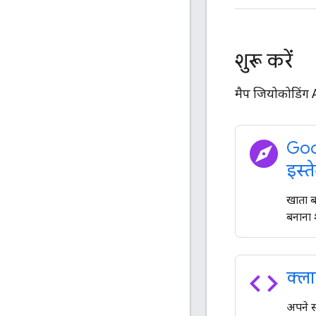
शुरू करें
मैप जियोकोडिंग A
explore
Goo
इस्त
खाता ब
बनाना श
code
क्ला
अपने स