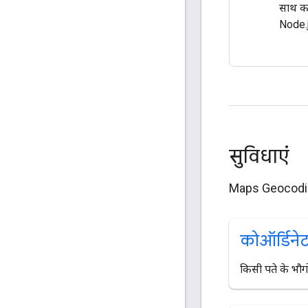
साथ का
Node.js
सुविधाएं
Maps Geocoding A
कोऑर्डिने
किसी पते के भौगो