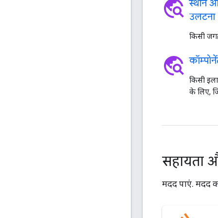
travel_explore
स्थान 
उलटना
किसी जगह
travel_explore
कॉम्पोन
किसी इलाक
के लिए, ज
सहायता 
मदद पाएं. मदद करे