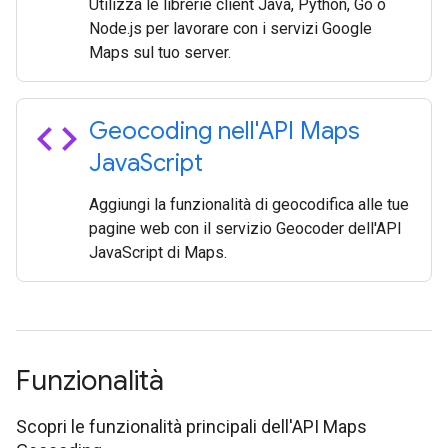
Utilizza le librerie client Java, Python, Go o
Node.js per lavorare con i servizi Google
Maps sul tuo server.
code
Geocoding nell'API Maps
Java
Script
Aggiungi la funzionalità di geocodifica alle tue
pagine web con il servizio Geocoder dell'API
JavaScript di Maps.
Funzionalità
Scopri le funzionalità principali dell'API Maps