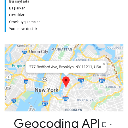
Bu sayfada
Başlarken
Özellikler
Örnek uygulamalar
Yardım ve destek
Geocoding API
bookmark_border