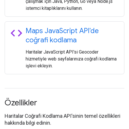
çalışmak için Java, Python, Go veya Node.js
istemci kitaplıklarını kullanın.
code
Maps Java
Script API'de
coğrafi kodlama
Haritalar JavaScript API'si Geocoder
hizmetiyle web sayfalarınıza coğrafi kodlama
işlevi ekleyin.
Özellikler
Haritalar Coğrafi Kodlama API'sinin temel özellikleri
hakkında bilgi edinin.