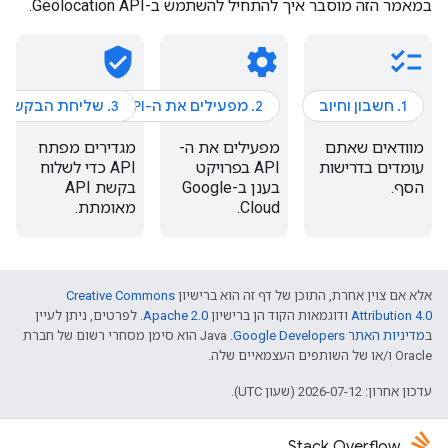
במאמר הזה מוסבר איך להתחיל להשתמש ב-Geolocation API.
verified_user
settings
checklist
1. חשבון וחיוב
2. מפעילים את ה-API
3. שליחת הבקשה הראשונה
מוודאים שאתם
מפעילים את ה-
מגדירים מפתח
עומדים בדרישות
API בפרויקט
API כדי לשלוח
הסף.
בענן ב-Google
בקשת API
Cloud.
מאומתת.
אלא אם צוין אחרת, התוכן של דף זה הוא ברישיון
Creative Commons
Attribution 4.0
ודוגמאות הקוד הן ברישיון
Apache 2.0
. לפרטים, ניתן לעיין
ב
מדיניות האתר Google Developers‏
.‏ Java הוא סימן מסחרי רשום של חברת
Oracle ו/או של השותפים העצמאיים שלה.
עדכון אחרון: 2026-07-12 (שעון UTC).
Stack Overflow