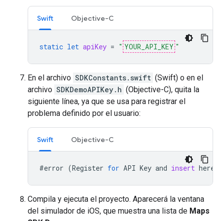
Swift
Objective-C
static
let
apiKey
=
"
YOUR_API_KEY
"
En el archivo
SDKConstants.swift
(Swift) o en el
archivo
SDKDemoAPIKey.h
(Objective-C), quita la
siguiente línea, ya que se usa para registrar el
problema definido por el usuario:
Swift
Objective-C
#
error
(
Register
for
API
Key
and
insert
here
.
Compila y ejecuta el proyecto. Aparecerá la ventana
del simulador de iOS, que muestra una lista de
Maps