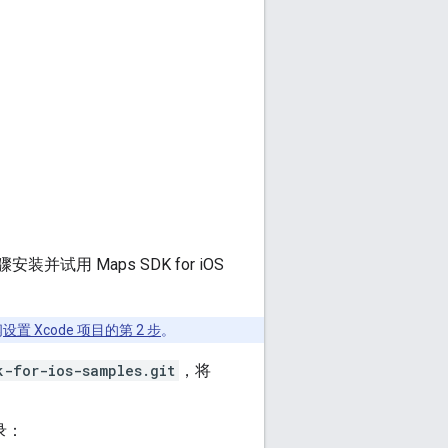
装并试用 Maps SDK for iOS
阅
设置 Xcode 项目的第 2 步
。
k-for-ios-samples.git
，将
录：