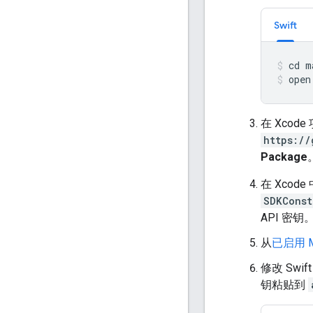
Swift
open
在 Xco
https://
Package
在 Xco
SDKConst
API 密钥
从
已启用 Ma
修改 Swif
钥粘贴到