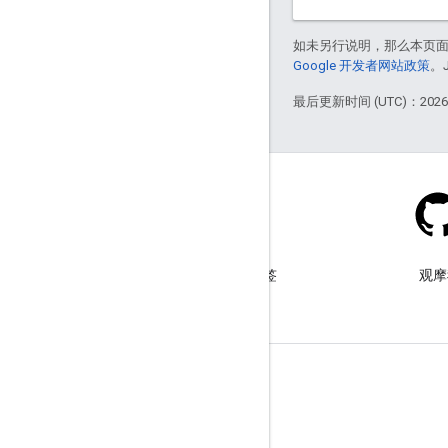
如未另行说明，那么本页
Google 开发者网站政策
。
最后更新时间 (UTC)：2026-
Stack Overflow
在 google-maps-sdk-ios 标签
观摩
下提问。
了解详情
常见问题解答
功能探索器