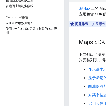
在地图上绘制多边形
在地图上绘制多段线
GitHub
上的 Map
应用包含 SD
Codelab 和教程
向 i
OS 应用添加地图
问题排查：
如果示例
使用 Swift
UI 将地图添加到您的 i
OS 应
用
Maps SDK f
下面列出了演示
的完整列表，请参阅
显示基本
显示标记
向地图添
对某个位
启用和停