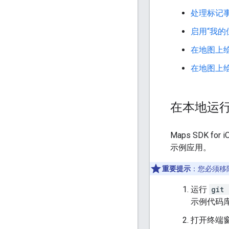
处理标记
启用“我的
在地图上
在地图上
在本地运
Maps SDK fo
示例应用。
重要提示
：您必须移除
运行
git 
示例代码
打开终端窗