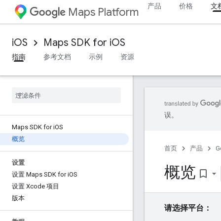
产品
价格
文
Maps Platform
iOS
Maps SDK for iOS
指南
参考文档
示例
资源
误。
Maps SDK for i
OS
概览
首页
产品
G
设置
概览
bookmark_border
设置 Maps SDK for i
OS
设置 Xcode 项目
版本
请选择平台：