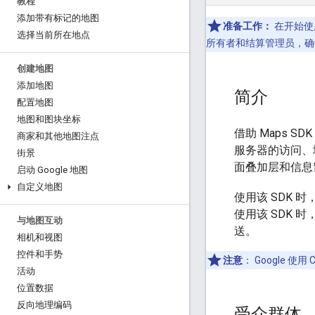
教程
添加带有标记的地图
准备工作：
在开始使用
选择当前所在地点
所有者和结算管理员，确
创建地图
添加地图
简介
配置地图
地图和图块坐标
借助 Maps SD
商家和其他地图注点
服务器的访问、
街景
面叠加层和信息
启动 Google 地图
自定义地图
使用该 SDK 
使用该 SDK
与地图互动
送。
相机和视图
控件和手势
注意
：
Google 
活动
位置数据
反向地理编码
受众群体