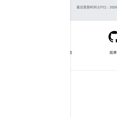
最后更新时间 (UTC)：2026-
Stack Overflow
在 google-maps-sdk-ios 标签
观摩
下提问。
了解详情
常见问题解答
功能探索器
Places SDK for iOS