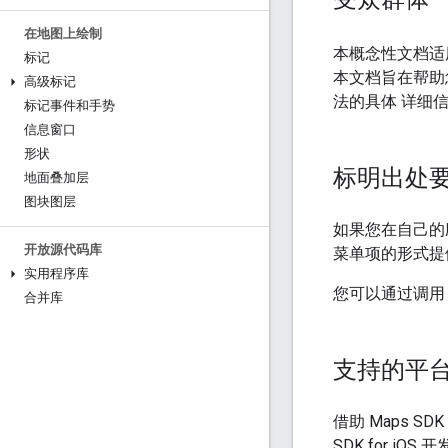
在地图上绘制
本概念性文档适
标记
本文档旨在帮助您开
高级标记
法的具体 详细
标记事件和手势
信息窗口
形状
标明出处
地面叠加层
图块图层
如果您在自己的应
开放源代码库
菜单项的形式提
实用程序库
您可以通过调
合并库
支持的平
借助 Maps SD
SDK for iO