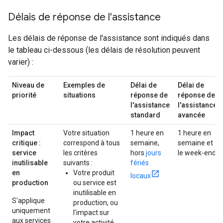
Délais de réponse de l'assistance
Les délais de réponse de l'assistance sont indiqués dans
le tableau ci-dessous (les délais de résolution peuvent
varier) :
Niveau de
Exemples de
Délai de
Délai de
priorité
situations
réponse de
réponse de
l'assistance
l'assistance
standard
avancée
Impact
Votre situation
1 heure en
1 heure en
critique :
correspond à tous
semaine,
semaine et
service
les critères
hors
jours
le week-end
inutilisable
suivants :
fériés
en
Votre produit
locaux
production
ou service est
inutilisable en
S'applique
production, ou
uniquement
l'impact sur
aux services
votre activité