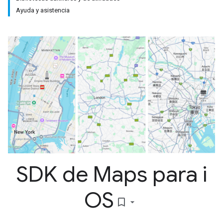
Ayuda y asistencia
SDK de Maps para i
OS
bookmark_border