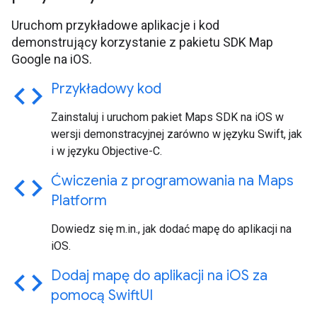
Uruchom przykładowe aplikacje i kod
demonstrujący korzystanie z pakietu SDK Map
Google na iOS.
code
Przykładowy kod
Zainstaluj i uruchom pakiet Maps SDK na iOS w
wersji demonstracyjnej zarówno w języku Swift, jak
i w języku Objective-C.
code
Ćwiczenia z programowania na Maps
Platform
Dowiedz się m.in., jak dodać mapę do aplikacji na
iOS.
code
Dodaj mapę do aplikacji na i
OS za
pomocą Swift
UI