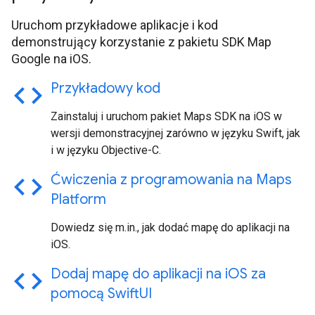
Uruchom przykładowe aplikacje i kod
demonstrujący korzystanie z pakietu SDK Map
Google na iOS.
code
Przykładowy kod
Zainstaluj i uruchom pakiet Maps SDK na iOS w
wersji demonstracyjnej zarówno w języku Swift, jak
i w języku Objective-C.
code
Ćwiczenia z programowania na Maps
Platform
Dowiedz się m.in., jak dodać mapę do aplikacji na
iOS.
code
Dodaj mapę do aplikacji na i
OS za
pomocą Swift
UI