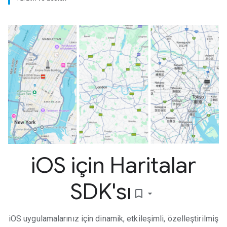
i
OS için Haritalar
SDK'sı
bookmark_border
iOS uygulamalarınız için dinamik, etkileşimli, özelleştirilmiş