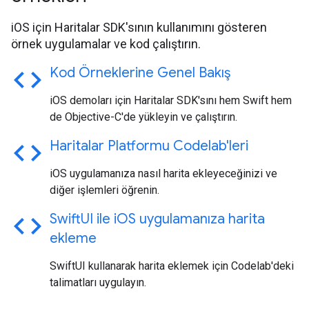
iOS için Haritalar SDK'sının kullanımını gösteren
örnek uygulamalar ve kod çalıştırın.
code
Kod Örneklerine Genel Bakış
iOS demoları için Haritalar SDK'sını hem Swift hem
de Objective-C'de yükleyin ve çalıştırın.
code
Haritalar Platformu Codelab'leri
iOS uygulamanıza nasıl harita ekleyeceğinizi ve
diğer işlemleri öğrenin.
code
Swift
UI ile i
OS uygulamanıza harita
ekleme
SwiftUI kullanarak harita eklemek için Codelab'deki
talimatları uygulayın.