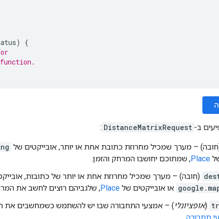
tatus
)
{
for
function.
ה
עים ב-
DistanceMatrixRequest
:
ובה) – מערך שמכיל מחרוזת כתובת אחת או יותר, אובייקטים של
Lng
של
Place
, שמתוכם יחושבו המרחק והזמן.
des
(חובה) – מערך שמכיל מחרוזת אחת או יותר של כתובות, אובייקט
google.ma
או אובייקטים של
Place
, שלגביהם רוצים לחשב את המרח
t
(
אופציונלי
) – אמצעי התחבורה שבו יש להשתמש כשמחשבים את המ
י תחבורה
.