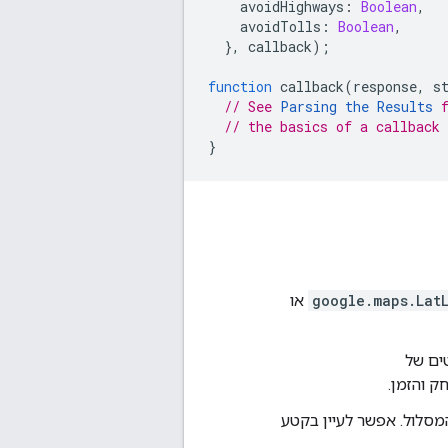
avoidHighways
:
Boolean
,
avoidTolls
:
Boolean
,
},
callback
);
function
callback
(
response
,
s
// See 
Parsing the Results
 
// the basics of a callback 
}
google.maps.Lat
או
ים של
ק והזמן.
סלול. אפשר לעיין בקטע