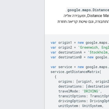
.
google.maps.Distanc
יוזמת בקשה לשירות Distance Matrix, ומעבירה אליה
תחבורה, וגם שיטת קריאה חוזרת
var
origin1
=
new
google
.
maps
var
origin2
=
'Greenwich, Eng
var
destinationA
=
'Stockholm
var
destinationB
=
new
google
.
var
service
=
new
google
.
maps
service
.
getDistanceMatrix
(
{
origins
:
[
origin1
,
origin
destinations
:
[
destinatio
travelMode
:
'DRIVING'
,
transitOptions
:
TransitOp
drivingOptions
:
DrivingOp
unitSystem
:
UnitSystem
,