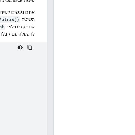
שיטת
callback
כדי
אתם ניגשים לשירות Distance Matrix בקוד באמצעות אובייק
השיטה
Matrix()
אובייקט מילולי
st
להפעלה עם קבלת 