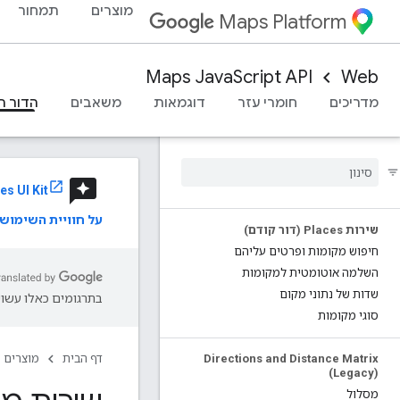
מוצרים
תמחור
Maps Platform
Maps JavaScript API
Web
מדריכים
חומרי עזר
דוגמאות
משאבים
הדור ה
reviews
es UI Kit
על חוויית השימו
שירות Places (דור קודם)
חיפוש מקומות ופרטים עליהם
השלמה אוטומטית למקומות
שדות של נתוני מקום
בתרגומים כאלו עשויו
סוגי מקומות
Directions and Distance Matrix
דף הבית
מוצרים
(Legacy)
מסלול