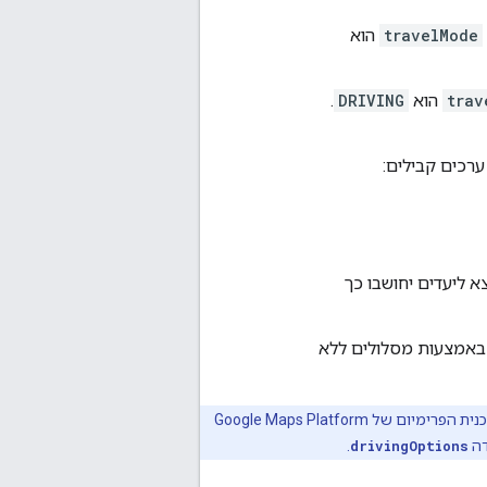
travelMode
הוא
trav
הוא
DRIVING
.
רכים קבילים:
צא ליעדים יחושבו כך
ו באמצעות מסלולים ללא
בעבר, זו הייתה הדרך המומלצת ללקוחות של תוכנית הפרימיום של Google Maps Platform
דה
drivingOptions
.