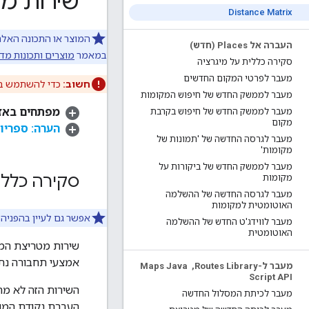
שירות מ
Distance Matrix
העברה אל Places (חדש)
במאמר
מוצרים ותכונות מד
סקירה כללית על מיגרציה
מעבר לפרטי המקום החדשים
חשוב:
כדי להשתמש בש
מעבר לממשק החדש של חיפוש המקומות
מפתחים באזור 
מעבר לממשק החדש של חיפוש בקרבת
מקום
הערה: ספריו
מעבר לגרסה החדשה של 'תמונות של
מקומות'
מעבר לממשק החדש של ביקורות על
סקירה כללי
מקומות
מעבר לגרסה החדשה של ההשלמה
האוטומטית למקומות
אפשר גם לעיין בהפניה ל-s JavaScript API
מעבר לווידג'ט החדש של ההשלמה
האוטומטית
אמצעי תחבורה נתו
מעבר ל-Routes Library
,
‏ Maps Java
Script API
השירות הזה לא מחז
מעבר לכיתת המסלול החדשה
העברת נקודת המוצ