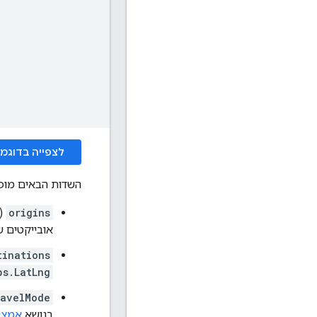
לצפייה בדוגמ
השדות הבאים מופי
origins
(ח
אובייקטים 
tinations
ps.LatLng
ravelMode
בנושא
אמצע