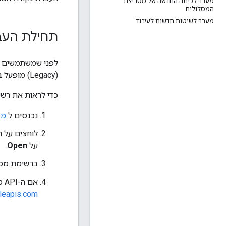
מעבר לכיתה החדשה של מטריצת
המסלולים
מעבר לשיטות חדשות לעיבוד
תחילת העב
(Legacy) מופעל במסוף Google Cloud, באותו פרויקט שהגדרתם עבור Maps JavaScript API.
כדי לראות את רשימת ממש
נכנסים ל
מסוף ud
לוחצים על 
על
Open
.
ברשימת ממשקי 
אם ה-API מופיע ברשימה, הכול מוכן. אם ה-API לא מופיע ברשימה, מפעילים אותו בכתובת
gleapis.com