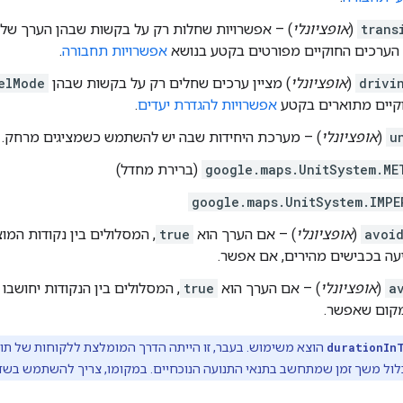
trans
(
אופציונלי
) – אפשרויות שחלות רק על בקשות שבהן הערך של
 הערכים החוקיים מפורטים בקטע בנושא
אפשרויות תחבורה
.
drivi
(
אופציונלי
) מציין ערכים שחלים רק על בקשות שבהן
elMode
קיים מתוארים בקטע
אפשרויות להגדרת יעדים
.
u
(
אופציונלי
) – מערכת היחידות שבה יש להשתמש כשמציגים מרחק. ע
google.maps.UnitSystem.ME
(ברירת מחדל)
google.maps.UnitSystem.IMPE
avoi
(
אופציונלי
) – אם הערך הוא
true
, המסלולים בין נקודות המו
עה בכבישים מהירים, אם אפשר.
a
(
אופציונלי
) – אם הערך הוא
true
, המסלולים בין הנקודות יחושב
מקום שאפשר.
durationIn
הוצא משימוש.
כלול משך זמן שמתחשב בתנאי התנועה הנוכחיים. במקומו, צריך להשתמש בש