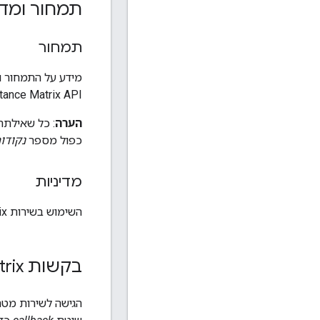
תמחור ומדי
תמחור
מידע על התמחור ומדיניות
Distance Matrix API (גרסה קו
הערה
: כל שאילתה שנשלחת לשירות  Matrix
כפול מספר
נקודו
מדיניות
השימוש בשירות Distance Matrix חייב להיות בהתאם
בקשות Distance Matrix