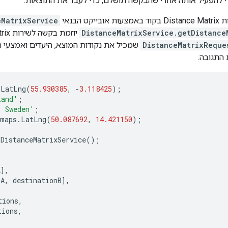
 להפעיל אותה אחרי שהבקשה תושלם, כדי לעבד את התוצאות.
ט הבנאי
eMatrixService
DistanceMatrixService.getDistance
DistanceMatrixReque
שמכיל את נקודות המוצא, היעדים ואמצעי ה
התגובה.
.
LatLng
(
55.930385
,
-
3.118425
);
land'
;
, Sweden'
;
maps
.
LatLng
(
50.087692
,
14.421150
);
.
DistanceMatrixService
();
2
],
nA
,
destinationB
],
tions
,
tions
,