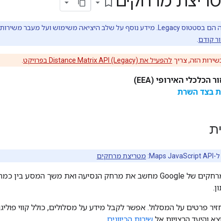
טריצת מרחקים
bookmark_border
המוצר או התכונה האלה הם בסטטוס Legacy. מידע נוסף על שלב היציאה משימוש 
ור קודם
.
ירות הזה, צריך
להפעיל את Distance Matrix API (Legacy) בפרויקט
.
הכלכלי האירופי (EEA)
ת בצד השרת
ת
Map:
מטריצת מרחקים
שירות מטריצת המרחקים של Google מחשב את מרחק הנסיעה ואת משך המ
ן.
יר פרטים על המסלול. אפשר לקבל מידע על מסלולים, כולל קווי פוליגון
א והיעד הרצויות אל
שירות הכיוונים
.