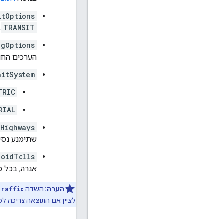
itOptions
TRANSIT
.
ngOptions
הערכים החו
nitSystem
TRIC
RIAL
dHighways
שתימנע נסי
voidTolls
אגרה, בכל 
הערה:
השדה
Traffic
לציין אם התוצאה צריכה ל