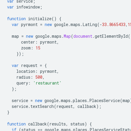
var
service
;
var
infowindow
;
function
initialize
()
{
var
pyrmont
=
new
google
.
maps
.
LatLng
(
-
33.8665433
,
1
map
=
new
google
.
maps
.
Map
(
document
.
getElementById
(
center
:
pyrmont
,
zoom
:
15
});
var
request
=
{
location
:
pyrmont
,
radius
:
500
,
query
:
'restaurant'
};
service
=
new
google
.
maps
.
places
.
PlacesService
(
map
service
.
textSearch
(
request
,
callback
);
}
function
callback
(
results
,
status
)
{
if
(
status
==
google
.
maps
.
places
.
PlacesServiceStat