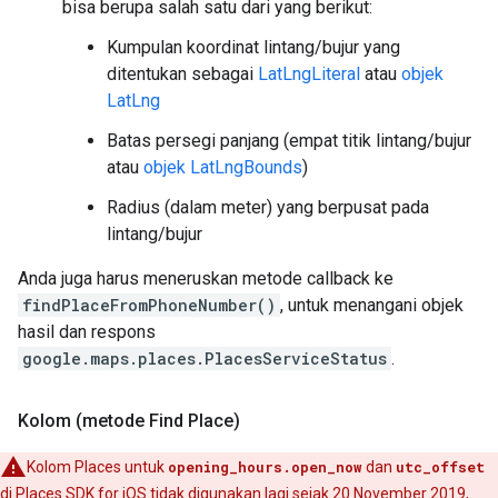
bisa berupa salah satu dari yang berikut:
Kumpulan koordinat lintang/bujur yang
ditentukan sebagai
LatLngLiteral
atau
objek
LatLng
Batas persegi panjang (empat titik lintang/bujur
atau
objek LatLngBounds
)
Radius (dalam meter) yang berpusat pada
lintang/bujur
Anda juga harus meneruskan metode callback ke
findPlaceFromPhoneNumber()
, untuk menangani objek
hasil dan respons
google.maps.places.PlacesServiceStatus
.
Kolom (metode Find Place)
Kolom Places untuk
opening_hours.open_now
dan
utc_offset
di Places SDK for iOS tidak digunakan lagi sejak 20 November 2019,