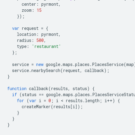
center
:
pyrmont
,
zoom
:
15
});
var
request
=
{
location
:
pyrmont
,
radius
:
500
,
type
:
'restaurant'
};
service
=
new
google
.
maps
.
places
.
PlacesService
(
map
service
.
nearbySearch
(
request
,
callback
);
}
function
callback
(
results
,
status
)
{
if
(
status
==
google
.
maps
.
places
.
PlacesServiceStat
for
(
var
i
=
0
;
i
<
results
.
length
;
i
++
)
{
createMarker
(
results
[
i
]);
}
}
}