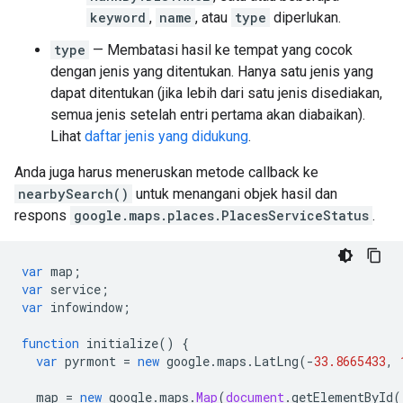
keyword
,
name
, atau
type
diperlukan.
type
— Membatasi hasil ke tempat yang cocok
dengan jenis yang ditentukan. Hanya satu jenis yang
dapat ditentukan (jika lebih dari satu jenis disediakan,
semua jenis setelah entri pertama akan diabaikan).
Lihat
daftar jenis yang didukung
.
Anda juga harus meneruskan metode callback ke
nearbySearch()
untuk menangani objek hasil dan
respons
google.maps.places.PlacesServiceStatus
.
var
map
;
var
service
;
var
infowindow
;
function
initialize
()
{
var
pyrmont
=
new
google
.
maps
.
LatLng
(
-
33.8665433
,
map
=
new
google
.
maps
.
Map
(
document
.
getElementById
(