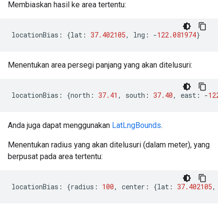
Membiaskan hasil ke area tertentu:
locationBias
:
{
lat
:
37.402105
,
lng
:
-
122.081974
}
Menentukan area persegi panjang yang akan ditelusuri:
locationBias
:
{
north
:
37.41
,
south
:
37.40
,
east
:
-
12
Anda juga dapat menggunakan
LatLngBounds
.
Menentukan radius yang akan ditelusuri (dalam meter), yang
berpusat pada area tertentu:
locationBias
:
{
radius
:
100
,
center
:
{
lat
:
37.402105
,