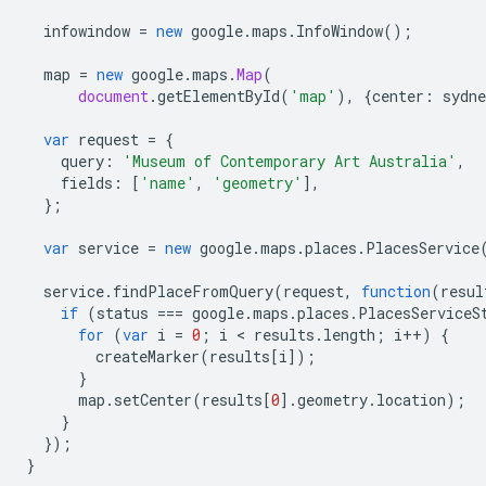
infowindow
=
new
google
.
maps
.
InfoWindow
();
map
=
new
google
.
maps
.
Map
(
document
.
getElementById
(
'map'
),
{
center
:
sydne
var
request
=
{
query
:
'Museum of Contemporary Art Australia'
,
fields
:
[
'name'
,
'geometry'
],
};
var
service
=
new
google
.
maps
.
places
.
PlacesService
service
.
findPlaceFromQuery
(
request
,
function
(
resul
if
(
status
===
google
.
maps
.
places
.
PlacesServiceS
for
(
var
i
=
0
;
i
<
results
.
length
;
i
++
)
{
createMarker
(
results
[
i
]);
}
map
.
setCenter
(
results
[
0
].
geometry
.
location
);
}
});
}