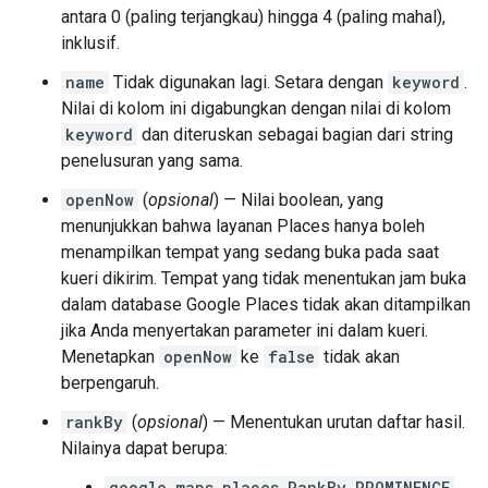
antara 0 (paling terjangkau) hingga 4 (paling mahal),
inklusif.
name
Tidak digunakan lagi. Setara dengan
keyword
.
Nilai di kolom ini digabungkan dengan nilai di kolom
keyword
dan diteruskan sebagai bagian dari string
penelusuran yang sama.
openNow
(
opsional
) — Nilai boolean, yang
menunjukkan bahwa layanan Places hanya boleh
menampilkan tempat yang sedang buka pada saat
kueri dikirim. Tempat yang tidak menentukan jam buka
dalam database Google Places tidak akan ditampilkan
jika Anda menyertakan parameter ini dalam kueri.
Menetapkan
openNow
ke
false
tidak akan
berpengaruh.
rankBy
(
opsional
) — Menentukan urutan daftar hasil.
Nilainya dapat berupa:
google.maps.places.RankBy.PROMINENCE