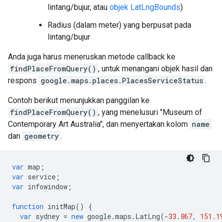
lintang/bujur, atau
objek LatLngBounds
)
Radius (dalam meter) yang berpusat pada
lintang/bujur
Anda juga harus meneruskan metode callback ke
findPlaceFromQuery()
, untuk menangani objek hasil dan
respons
google.maps.places.PlacesServiceStatus
.
Contoh berikut menunjukkan panggilan ke
findPlaceFromQuery()
, yang menelusuri "Museum of
Contemporary Art Australia", dan menyertakan kolom
name
dan
geometry
.
var
map
;
var
service
;
var
infowindow
;
function
initMap
()
{
var
sydney
=
new
google
.
maps
.
LatLng
(
-
33.867
,
151.1