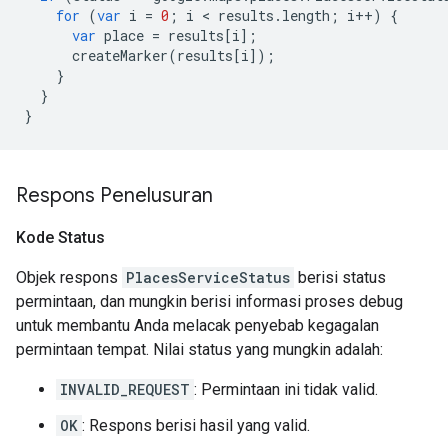
for
(
var
i
=
0
;
i
<
results
.
length
;
i
++
)
{
var
place
=
results
[
i
];
createMarker
(
results
[
i
]);
}
}
}
Respons Penelusuran
Kode Status
Objek respons
PlacesServiceStatus
berisi status
permintaan, dan mungkin berisi informasi proses debug
untuk membantu Anda melacak penyebab kegagalan
permintaan tempat. Nilai status yang mungkin adalah:
INVALID_REQUEST
: Permintaan ini tidak valid.
OK
: Respons berisi hasil yang valid.