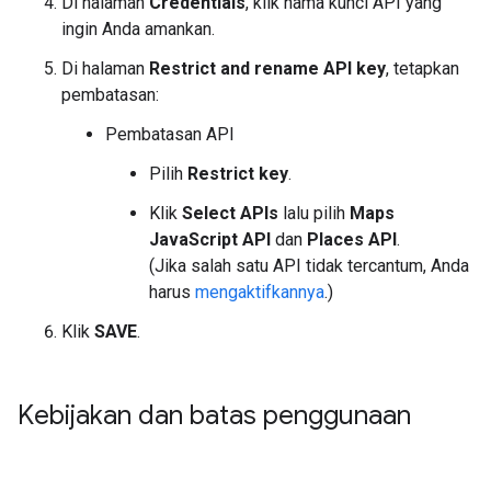
Di halaman
Credentials
, klik nama kunci API yang
ingin Anda amankan.
Di halaman
Restrict and rename API key
, tetapkan
pembatasan:
Pembatasan API
Pilih
Restrict key
.
Klik
Select APIs
lalu pilih
Maps
JavaScript API
dan
Places API
.
(Jika salah satu API tidak tercantum, Anda
harus
mengaktifkannya
.)
Klik
SAVE
.
Kebijakan dan batas penggunaan