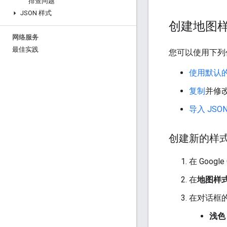
排查问题
JSON 样式
创建地图
网络服务
最佳实践
您可以使用下列
使用默认的
复制
并修
导入 JSO
创建新的样
在 Googl
在
地图样
在对话框
浅色