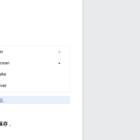
别
。
保存
。