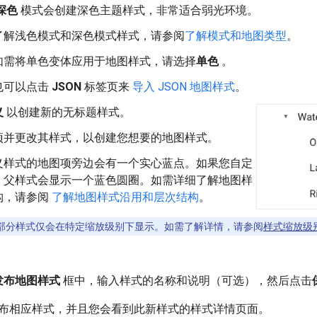
深色
模式会创建深色主题样式，非常适合弱光环境。
了解浅色模式和深色模式样式，请参阅
了解模式和地图类型
。
如需将单色变体应用于地图样式，请选择
单色
。
也可以点击
JSON
标签页来
导入 JSON 地图样式
。
义
以创建新的无标题样式。
项并更改其样式，以创建您想要的地图样式。
义样式的地图项旁边会有一个实心蓝点。如果您自定
，父样式会显示一个蓝色圆圈。如需详细了解地图样
构，请参阅
了解地图样式沿用和层次结构
。
部分样式仅会在特定缩放级别下显示。如需了解详情，请参阅
样式缩放级
。
发布地图样式
框中，输入样式的名称和说明（可选），然后点击
布相应样式，并且您会看到此新样式的样式详情页面。