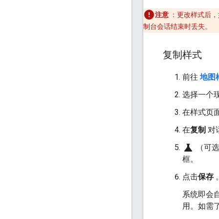
注意
：更改样式后，
制台会话结束时丢失。
复制样式
前往
地图
选择一个
在样式页
在
复制
对
science
（可选
框。
点击
保存
系统即会
用。如需