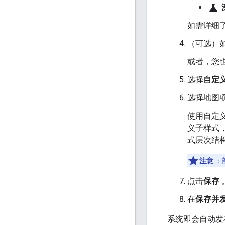
science
如需详细
（可选）
或者，您
选择
自定
选择地图
使用自定
义子样式
式层次结
注意
：
点击
保存
在
保存并
系统即会自动发