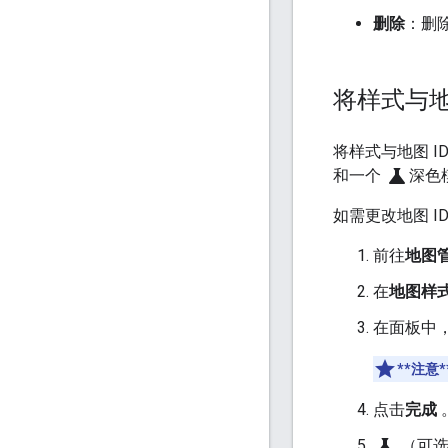
删除
：删
将样式与地
将样式与地图 I
science
和一个
深色
如需更改地图 ID
前往
地图
在
地图样
在面板中，
**注意*
点击
完成
science
（可选