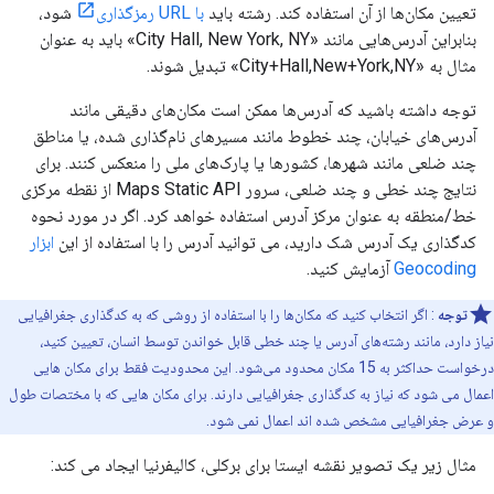
تعیین مکان‌ها از آن استفاده کند. رشته باید
با URL رمزگذاری
شود،
بنابراین آدرس‌هایی مانند «City Hall, New York, NY» باید به عنوان
مثال به «City+Hall,New+York,NY» تبدیل شوند.
توجه داشته باشید که آدرس‌ها ممکن است مکان‌های دقیقی مانند
آدرس‌های خیابان، چند خطوط مانند مسیرهای نام‌گذاری شده، یا مناطق
چند ضلعی مانند شهرها، کشورها یا پارک‌های ملی را منعکس کنند. برای
نتایج چند خطی و چند ضلعی، سرور Maps Static API از نقطه مرکزی
خط/منطقه به عنوان مرکز آدرس استفاده خواهد کرد. اگر در مورد نحوه
کدگذاری یک آدرس شک دارید، می توانید آدرس را با استفاده از این
ابزار
Geocoding
آزمایش کنید.
توجه
: اگر انتخاب کنید که مکان‌ها را با استفاده از روشی که به کدگذاری جغرافیایی
نیاز دارد، مانند رشته‌های آدرس یا چند خطی قابل خواندن توسط انسان، تعیین کنید،
درخواست حداکثر به 15 مکان محدود می‌شود. این محدودیت فقط برای مکان هایی
اعمال می شود که نیاز به کدگذاری جغرافیایی دارند. برای مکان هایی که با مختصات طول
و عرض جغرافیایی مشخص شده اند اعمال نمی شود.
مثال زیر یک تصویر نقشه ایستا برای برکلی، کالیفرنیا ایجاد می کند: