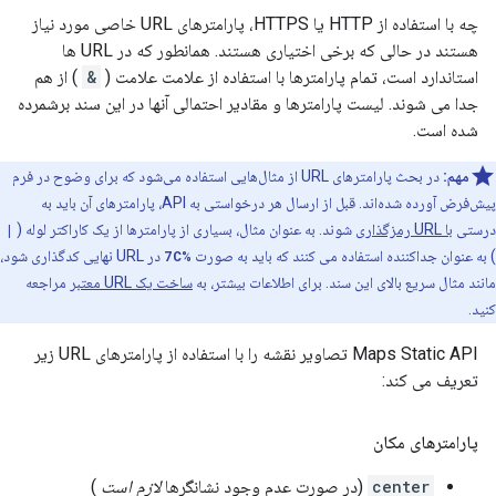
چه با استفاده از HTTP یا HTTPS، پارامترهای URL خاصی مورد نیاز
هستند در حالی که برخی اختیاری هستند. همانطور که در URL ها
استاندارد است، تمام پارامترها با استفاده از علامت علامت (
&
) از هم
جدا می شوند. لیست پارامترها و مقادیر احتمالی آنها در این سند برشمرده
شده است.
مهم:
در بحث پارامترهای URL از مثال‌هایی استفاده می‌شود که برای وضوح در فرم
پیش‌فرض آورده شده‌اند. قبل از ارسال هر درخواستی به API، پارامترهای آن باید به
درستی
با URL رمزگذاری
شوند. به عنوان مثال، بسیاری از پارامترها از یک کاراکتر لوله (
|
) به عنوان جداکننده استفاده می کنند که باید به صورت
%7C
در URL نهایی کدگذاری شود،
مانند مثال سریع بالای این سند. برای اطلاعات بیشتر، به
ساخت یک URL معتبر
مراجعه
کنید.
Maps Static API تصاویر نقشه را با استفاده از پارامترهای URL زیر
تعریف می کند:
پارامترهای مکان
center
(در صورت عدم وجود نشانگرها
لازم است
)