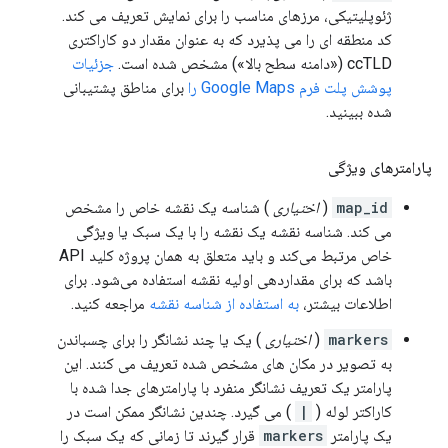
ژئوپلیتیکی، مرزهای مناسب را برای نمایش تعریف می کند.
کد منطقه ای را می پذیرد که به عنوان مقدار دو کاراکتری
ccTLD («دامنه سطح بالا») مشخص شده است.
جزئیات
پوشش پلت فرم Google Maps را
برای مناطق پشتیبانی
شده ببینید.
پارامترهای ویژگی
map_id
(
اختیاری
) شناسه یک نقشه خاص را مشخص
می کند. شناسه نقشه یک نقشه را با یک سبک یا ویژگی
خاص مرتبط می‌کند و باید متعلق به همان پروژه کلید API
باشد که برای مقداردهی اولیه نقشه استفاده می‌شود. برای
اطلاعات بیشتر،
به استفاده از شناسه نقشه
مراجعه کنید.
markers
(
اختیاری
) یک یا چند نشانگر را برای چسباندن
به تصویر در مکان های مشخص شده تعریف می کنند. این
پارامتر یک تعریف نشانگر منفرد با پارامترهای جدا شده با
کاراکتر لوله (
|
) می گیرد. چندین نشانگر ممکن است در
یک پارامتر
markers
قرار گیرند تا زمانی که یک سبک را