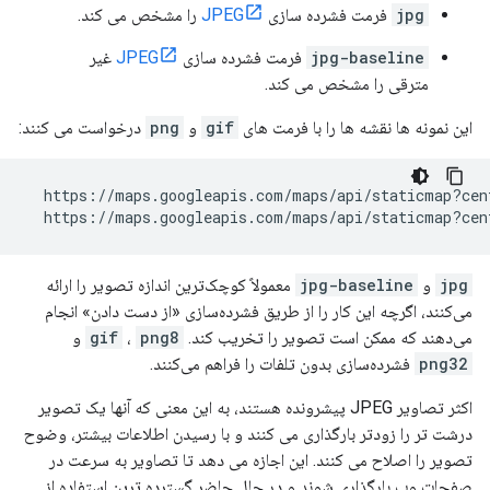
jpg
فرمت فشرده سازی
JPEG
را مشخص می کند.
jpg-baseline
فرمت فشرده سازی
JPEG
غیر
مترقی را مشخص می کند.
این نمونه ها نقشه ها را با فرمت های
gif
و
png
درخواست می کنند:
https://maps.googleapis.com/maps/api/staticmap?cen
https://maps.googleapis.com/maps/api/staticmap?cen
jpg
و
jpg-baseline
معمولاً کوچک‌ترین اندازه تصویر را ارائه
می‌کنند، اگرچه این کار را از طریق فشرده‌سازی «از دست دادن» انجام
می‌دهند که ممکن است تصویر را تخریب کند.
png8
،
gif
و
png32
فشرده‌سازی بدون تلفات را فراهم می‌کنند.
اکثر تصاویر JPEG پیشرونده هستند، به این معنی که آنها یک تصویر
درشت تر را زودتر بارگذاری می کنند و با رسیدن اطلاعات بیشتر، وضوح
تصویر را اصلاح می کنند. این اجازه می دهد تا تصاویر به سرعت در
صفحات وب بارگذاری شوند و در حال حاضر گسترده ترین استفاده از