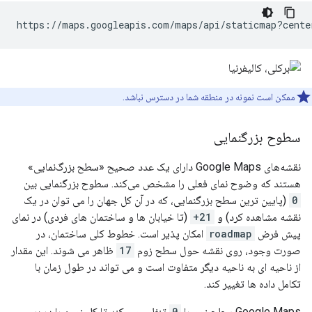
https://maps.googleapis.com/maps/api/staticmap?cente
ممکن است نمونه در منطقه شما در دسترس نباشد.
سطوح بزرگنمایی
نقشه‌های Google Maps دارای یک عدد صحیح «سطح بزرگ‌نمایی»
هستند که وضوح نمای فعلی را مشخص می‌کند. سطوح بزرگنمایی بین
0
(پایین ترین سطح بزرگنمایی، که در آن کل جهان را می توان در یک
نقشه مشاهده کرد) و
21+
(تا خیابان ها و ساختمان های فردی) در نمای
پیش فرض
roadmap
امکان پذیر است. خطوط کلی ساختمان، در
صورت وجود، روی نقشه حول سطح زوم
17
ظاهر می شوند. این مقدار
از ناحیه ای به ناحیه دیگر متفاوت است و می تواند در طول زمان با
تکامل داده ها تغییر کند.
Google Maps سطح زوم را
0
تنظیم می کند تا کل زمین را در بر