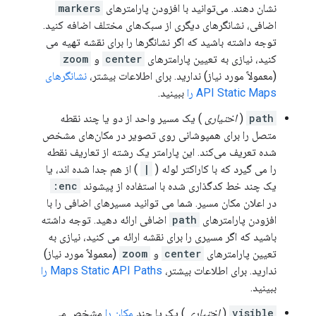
نشان دهند. می‌توانید با افزودن پارامترهای
markers
اضافی، نشانگرهای دیگری از سبک‌های مختلف اضافه کنید.
توجه داشته باشید که اگر نشانگرها را برای نقشه تهیه می
کنید، نیازی به تعیین پارامترهای
center
و
zoom
(معمولاً مورد نیاز) ندارید. برای اطلاعات بیشتر،
نشانگرهای
API Static Maps را
ببینید.
path
(
اختیاری
) یک مسیر واحد از دو یا چند نقطه
متصل را برای همپوشانی روی تصویر در مکان‌های مشخص
شده تعریف می‌کند. این پارامتر یک رشته از تعاریف نقطه
را می گیرد که با کاراکتر لوله (
|
) از هم جدا شده اند، یا
یک چند خط کدگذاری شده با استفاده از پیشوند
enc:
در اعلان مکان مسیر. شما می توانید مسیرهای اضافی را با
افزودن پارامترهای
path
اضافی ارائه دهید. توجه داشته
باشید که اگر مسیری را برای نقشه ارائه می کنید، نیازی به
تعیین پارامترهای
center
و
zoom
(معمولاً مورد نیاز)
ندارید. برای اطلاعات بیشتر،
Maps Static API Paths را
ببینید.
visible
(
اختیاری
) یک یا چند
مکان را
مشخص می