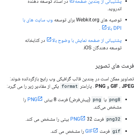
پشتیبانی از چندین صفحه
در اسناد توسعه دهنده
اندروید.
توصیه های Webkit.org برای توسعه
وب سایت های با
DPI بالا
.
پشتیبانی از صفحه نمایش با وضوح بالا
در کتابخانه
توسعه دهندگان iOS.
فرمت های تصویر
تصاویر ممکن است در چندین قالب گرافیکی وب رایج بازگردانده شوند:
JPEG
،
GIF
و
PNG
. پارامتر
format
یکی از مقادیر زیر را می گیرد:
png8
یا
png
(پیش‌فرض) فرمت 8 بیتی
PNG
را
مشخص می‌کند.
png32
فرمت
32 بیتی را مشخص می کند.
PNG
gif
فرمت
GIF
را مشخص می کند.