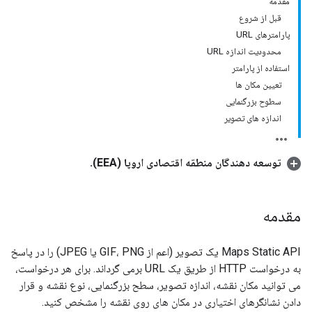
مقدمه
قبل از شروع
پارامترهای URL
محدودیت اندازه URL
استفاده از پارامتر
تعیین مکان ها
سطوح بزرگنمایی
اندازه های تصویر
توسعه دهندگان منطقه اقتصادی اروپا (EEA).
مقدمه
Maps Static API یک تصویر (اعم از GIF، PNG یا JPEG) را در پاسخ
به درخواست HTTP از طریق یک URL برمی گرداند. برای هر درخواست،
می توانید مکان نقشه، اندازه تصویر، سطح بزرگنمایی، نوع نقشه و قرار
دادن نشانگرهای اختیاری در مکان های روی نقشه را مشخص کنید.