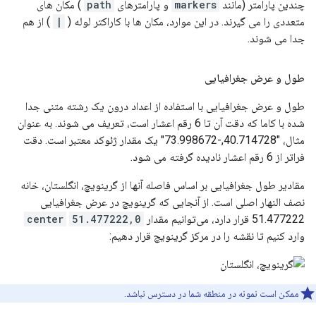
چندین پارامتر (مانند
markers
و پارامترهای
path
) مکان های
متعددی را می گیرند. در این موارد، مکان ها با کاراکتر لوله (
|
) از هم
جدا می شوند.
طول و عرض جغرافیایی
طول و عرض جغرافیایی با استفاده از اعداد درون یک رشته متنی جدا
شده با کاما که دقت آن تا 6 رقم اعشار است، تعریف می شوند. به عنوان
مثال، "40.714728,-73.998672" یک مقدار ژئوکد معتبر است. دقت
فراتر از 6 رقم اعشار نادیده گرفته می شود.
مقادیر طول جغرافیایی بر اساس فاصله آنها از گرینویچ، انگلستان، خانه
نصف النهار اصلی است. از آنجایی که گرینویچ در عرض جغرافیایی
51.477222 قرار دارد، می‌توانیم مقدار
51.477222,0
center
وارد کنیم تا نقشه را در مرکز گرینویچ قرار دهیم:
ممکن است نمونه در منطقه شما در دسترس نباشد.