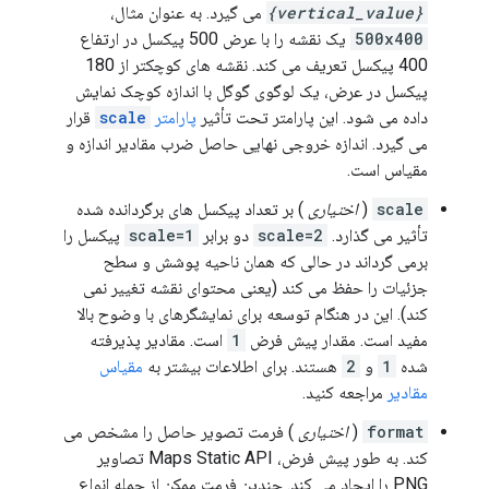
{vertical_value}
می گیرد. به عنوان مثال،
500x400
یک نقشه را با عرض 500 پیکسل در ارتفاع
400 پیکسل تعریف می کند. نقشه های کوچکتر از 180
پیکسل در عرض، یک لوگوی گوگل با اندازه کوچک نمایش
داده می شود. این پارامتر تحت تأثیر
پارامتر
scale
قرار
می گیرد. اندازه خروجی نهایی حاصل ضرب مقادیر اندازه و
مقیاس است.
scale
(
اختیاری
) بر تعداد پیکسل های برگردانده شده
تأثیر می گذارد.
scale=2
دو برابر
scale=1
پیکسل را
برمی گرداند در حالی که همان ناحیه پوشش و سطح
جزئیات را حفظ می کند (یعنی محتوای نقشه تغییر نمی
کند). این در هنگام توسعه برای نمایشگرهای با وضوح بالا
مفید است. مقدار پیش فرض
1
است. مقادیر پذیرفته
شده
1
و
2
هستند. برای اطلاعات بیشتر به
مقیاس
مقادیر
مراجعه کنید.
format
(
اختیاری
) فرمت تصویر حاصل را مشخص می
کند. به طور پیش فرض، Maps Static API تصاویر
PNG را ایجاد می کند. چندین فرمت ممکن از جمله انواع