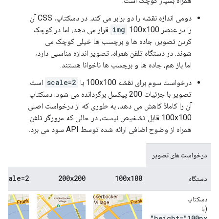
همراه بسیار کوچک است.
دومی اندازه نقشه را دو برابر می کند. در دسکتاپ، CSS آن
را در عنصر
img
100x100 قرار می دهد، اما در کوچک
کردن تصویر، جاده ها و برچسب ها خیلی کوچک می
شوند. در دستگاه تلفن همراه، تصویر اندازه مناسبی دارد،
اما باز هم، جاده ها و برچسب ها ناخوانا هستند.
درخواست سوم برای نقشه 100x100 با
scale=2
است.
تصویر با جزئیات 200 پیکسل برگردانده می شود. دسکتاپ
آن را کاملاً کاهش می دهد، به طوری که از درخواست اصلی
100x100 قابل تشخیص نیست، در حالی که مرورگر تلفن
همراه از وضوح اضافی ارائه شده توسط API سود می برد.
درخواست های تصویر
&scale=2
200x200
100x100
دستگاه
دسکتاپ
(با
height="100px"