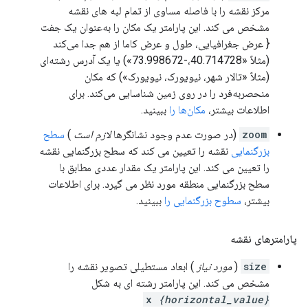
مرکز نقشه را با فاصله مساوی از تمام لبه های نقشه
مشخص می کند. این پارامتر یک مکان را به‌عنوان یک جفت
{ عرض جغرافیایی، طول و عرض کاما از هم جدا می‌کند
(مثلاً «40.714728،-73.998672») یا یک آدرس رشته‌ای
(مثلاً «تالار شهر، نیویورک، نیویورک») که مکان
منحصربه‌فرد را در روی زمین شناسایی می‌کند. برای
اطلاعات بیشتر،
مکان‌ها را
ببینید.
zoom
(در صورت عدم وجود نشانگرها
لازم است
)
سطح
بزرگنمایی
نقشه را تعیین می کند که سطح بزرگنمایی نقشه
را تعیین می کند. این پارامتر یک مقدار عددی مطابق با
سطح بزرگنمایی منطقه مورد نظر می گیرد. برای اطلاعات
بیشتر،
سطوح بزرگنمایی را
ببینید.
پارامترهای نقشه
size
(
مورد نیاز
) ابعاد مستطیلی تصویر نقشه را
مشخص می کند. این پارامتر رشته ای به شکل
x
{horizontal_value}