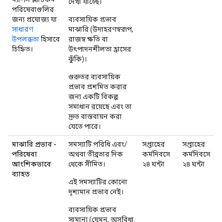
দেখা যাচ্ছে।
পরিষেবাগুলির
জন্য প্রযোজ্য যা
ব্যবসায়িক প্রভাব
সাধারণ
মাঝারি (উদাহরণস্বরূপ,
উপলব্ধতা
হিসাবে
রাজস্ব ক্ষতি বা
চিহ্নিত।
উৎপাদনশীলতা হ্রাসের
ঝুঁকি)।
গুরুতর ব্যবসায়িক
প্রভাব প্রশমিত করার
জন্য একটি বিকল্প
সমাধান রয়েছে এবং তা
দ্রুত বাস্তবায়ন করা
যেতে পারে।
মাঝারি প্রভাব -
সমস্যাটি পরিধি এবং/
সপ্তাহের
সপ্তাহের
পরিষেবা
অথবা তীব্রতার দিক
কর্মদিবসে
কর্মদিবসে
আংশিকভাবে
থেকে সীমিত।
২৪ ঘন্টা
২৪ ঘন্টা
ব্যাহত
এই সমস্যাটির কোনো
দৃশ্যমান প্রভাব নেই।
ব্যবসায়িক প্রভাব
সামান্য (যেমন, অসুবিধা