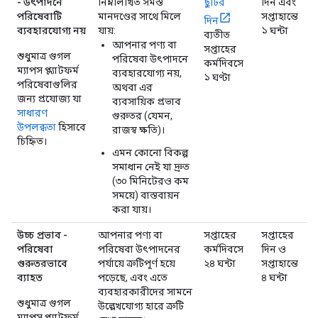
- উৎপাদনে
নিম্নলিখিত সমস্ত
ছুটির
দিন এবং
পরিষেবাটি
মানদণ্ডের সাথে মিলে
সপ্তাহান্তে
দিন
ব্যবহারযোগ্য নয়
যায়:
১ ঘন্টা
ব্যতীত
আপনার পণ্য বা
সপ্তাহের
শুধুমাত্র গুগল
পরিষেবা উৎপাদনে
কর্মদিবসে
ম্যাপস প্ল্যাটফর্ম
ব্যবহারযোগ্য নয়,
১ ঘণ্টা
পরিষেবাগুলির
অথবা এর
জন্য প্রযোজ্য যা
ব্যবসায়িক প্রভাব
সাধারণ
গুরুতর (যেমন,
উপলব্ধতা
হিসাবে
রাজস্ব ক্ষতি)।
চিহ্নিত।
এমন কোনো বিকল্প
সমাধান নেই যা দ্রুত
(৩০ মিনিটেরও কম
সময়ে) বাস্তবায়ন
করা যায়।
উচ্চ প্রভাব -
আপনার পণ্য বা
সপ্তাহের
সপ্তাহের
পরিষেবা
পরিষেবা উৎপাদনের
কর্মদিবসে
দিন ও
গুরুতরভাবে
পর্যায়ে ত্রুটিপূর্ণ হয়ে
২৪ ঘন্টা
সপ্তাহান্তে
ব্যাহত
পড়েছে, এবং এতে
৪ ঘন্টা
ব্যবহারকারীদের সামনে
শুধুমাত্র গুগল
উল্লেখযোগ্য হারে ত্রুটি
ম্যাপস প্ল্যাটফর্ম