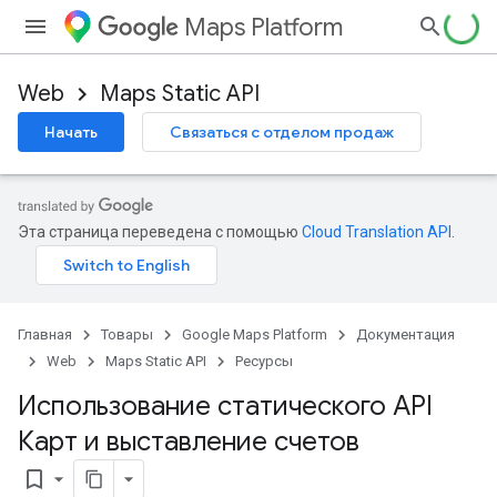
Maps Platform
Web
Maps Static API
Начать
Связаться с отделом продаж
Эта страница переведена с помощью
Cloud Translation API
.
Главная
Товары
Google Maps Platform
Документация
Web
Maps Static API
Ресурсы
Использование статического API
Карт и выставление счетов
bookmark_border