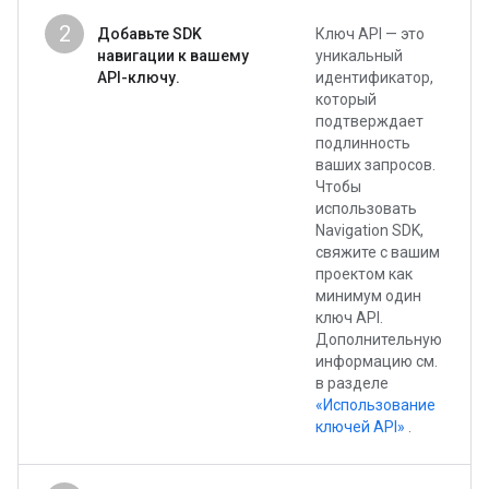
2
Добавьте SDK
Ключ API — это
навигации к вашему
уникальный
API-ключу.
идентификатор,
который
подтверждает
подлинность
ваших запросов.
Чтобы
использовать
Navigation SDK,
свяжите с вашим
проектом как
минимум один
ключ API.
Дополнительную
информацию см.
в разделе
«Использование
ключей API»
.