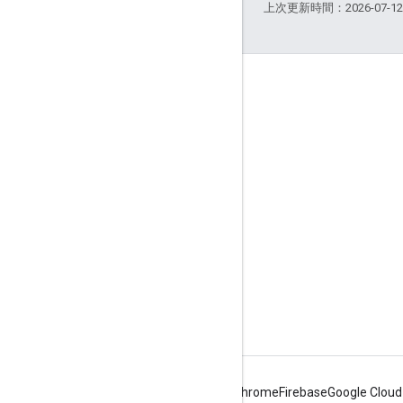
上次更新時間：2026-07-1
互動交流
Google Developer Program
Google Developer Groups
Google Developer Experts
Accelerators
Google Cloud & NVIDIA
Android
Chrome
Firebase
Google Cloud