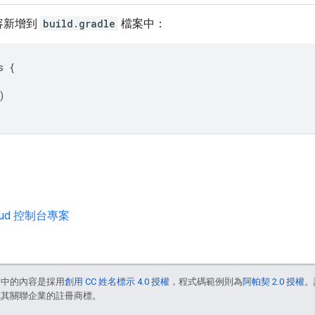
容新增到
build.gradle
檔案中：
s
{
)
loud 控制台專案
面中的內容是採用
創用 CC 姓名標示 4.0 授權
，程式碼範例則為
阿帕契 2.0 授權
。
e 和/或其關聯企業的註冊商標。