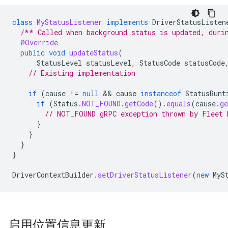
class
MyStatusListener
implements
DriverStatusListen
/** Called when background status is updated, duri
@Override
public
void
updateStatus
(
StatusLevel
statusLevel
,
StatusCode
statusCode
// Existing implementation
if
(
cause
!=
null
 && 
cause
instanceof
StatusRunt
if
(
Status
.
NOT_FOUND
.
getCode
().
equals
(
cause
.
ge
// NOT_FOUND gRPC exception thrown by Fleet 
}
}
}
}
DriverContextBuilder
.
setDriverStatusListener
(
new
MyS
启用位置信息更新