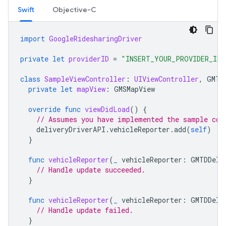
Swift
Objective-C
import
GoogleRidesharingDriver
private
let
providerID
=
"INSERT_YOUR_PROVIDER_ID"
class
SampleViewController
:
UIViewController
,
GMTD
private
let
mapView
:
GMSMapView
override
func
viewDidLoad
()
{
// Assumes you have implemented the sample cod
deliveryDriverAPI
.
vehicleReporter
.
add
(
self
)
}
func
vehicleReporter
(
_
vehicleReporter
:
GMTDDeli
// Handle update succeeded.
}
func
vehicleReporter
(
_
vehicleReporter
:
GMTDDeli
// Handle update failed.
}