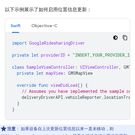
以下示例展示了如何启用位置信息更新：
Swift
Objective-C
import
GoogleRidesharingDriver
private
let
providerID
=
"INSERT_YOUR_PROVIDER_ID"
class
SampleViewController
:
UIViewController
,
GMTD
private
let
mapView
:
GMSMapView
override
func
viewDidLoad
()
{
// Assumes you have implemented the sample cod
deliveryDriverAPI
.
vehicleReporter
.
locationTrac
}
}
注意
：
如果设备自上次更新位置信息以来一直未移动，则