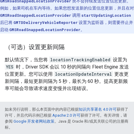
GMSRoadSnappedLocationProvider
类不会持续发送位置信息更新。
例如，如果司机在车内等待。如果您想发送新的位置信息更新，并且在对
GMSRoadSnappedLocationProvider
调用
startUpdatingLocation
后已将
GMTDDeliveryVehicleReporter
设置为监听器，则需要停止并
启动
GMSRoadSnappedLocationProvider
。
（可选）设置更新间隔
默认情况下，当您将
locationTrackingEnabled
设置为
YES
时，Driver SDK 会以 10 秒的间隔向 Fleet Engine 发送
位置更新。您可以使用
locationUpdateInterval
更改更
新间隔，最短更新间隔为 5 秒，最长为 60 秒。提高更新频
率可能会导致请求速度变慢并出现错误。
如未另行说明，那么本页面中的内容已根据
知识共享署名 4.0 许可
获得了
许可，并且代码示例已根据
Apache 2.0 许可
获得了许可。有关详情，请
参阅
Google 开发者网站政策
。Java 是 Oracle 和/或其关联公司的注册商
标。