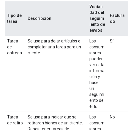
Visibili
dad del
Tipo de
Factura
Descripción
seguim
tarea
do
iento de
envíos
Tarea
Se usa para dejar artículos o
Los
Sí
de
completar una tarea para un
consum
entrega
cliente.
idores
pueden
ver esta
informa
ción y
hacer
un
seguimi
ento de
ella.
Tarea
Se usa para indicar que se
Los
No
de retiro
retiraron bienes de un cliente.
consum
Debes tener tareas de
idores