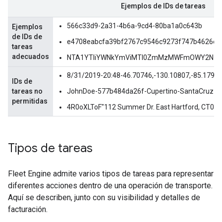
Ejemplos de IDs de tareas
566c33d9-2a31-4b6a-9cd4-80ba1a0c643b
Ejemplos
de IDs de
e4708eabcfa39bf2767c9546c9273f747b4626e8
tareas
adecuados
NTA1YTliYWNkYmViMTI0ZmMzMWFmOWY2NzN
8/31/2019-20:48-46.70746,-130.10807,-85.1790
IDs de
tareas no
JohnDoe-577b484da26f-Cupertino-SantaCruz
permitidas
4R0oXLToF"112 Summer Dr. East Hartford, CT0
Tipos de tareas
Fleet Engine admite varios tipos de tareas para representar
diferentes acciones dentro de una operación de transporte.
Aquí se describen, junto con su visibilidad y detalles de
facturación.