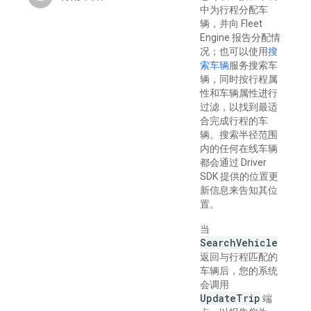
中为行程分配车
辆，并向 Fleet
Engine 报告分配情
况；也可以使用
搜
索车辆
服务搜索车
辆，同时按行程属
性和车辆属性进行
过滤，以找到最适
合完成行程的车
辆。搜索半径范围
内的任何在线车辆
都会通过 Driver
SDK 提供的位置更
新信息来告知其位
置。
当
SearchVehicle
返回与行程匹配的
车辆后，您的系统
会调用
UpdateTrip
端