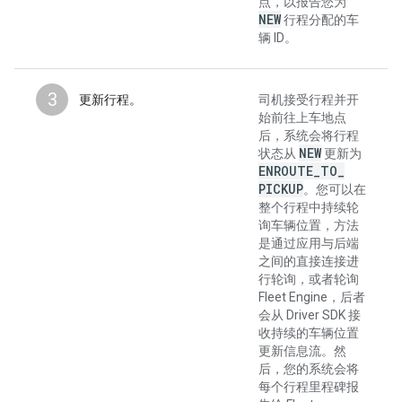
点，以报告您为
NEW
行程分配的车
辆 ID。
3
更新行程。
司机接受行程并开
始前往上车地点
后，系统会将行程
NEW
状态从
更新为
ENROUTE
_
TO
_
PICKUP
。您可以在
整个行程中持续轮
询车辆位置，方法
是通过应用与后端
之间的直接连接进
行轮询，或者轮询
Fleet Engine，后者
会从 Driver SDK 接
收持续的车辆位置
更新信息流。然
后，您的系统会将
每个行程里程碑报