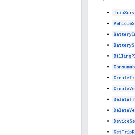
TripServ
VehicleS
BatteryI
BatteryS
BillingP
Consumab
CreateTr
CreateVe
DeleteTr
DeleteVe
DeviceSe
GetTripR