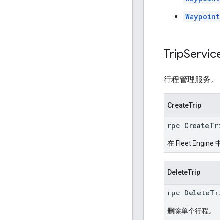
Waypoin
Trip
Servic
行程管理服务。
CreateTrip
rpc CreateTr
在 Fleet En
DeleteTrip
rpc DeleteTr
删除单个行程。