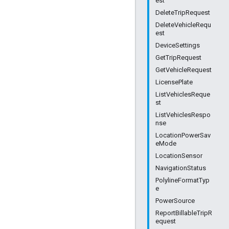
est
DeleteTripRequest
DeleteVehicleRequ
est
DeviceSettings
GetTripRequest
GetVehicleRequest
LicensePlate
ListVehiclesReque
st
ListVehiclesRespo
nse
LocationPowerSav
eMode
LocationSensor
NavigationStatus
PolylineFormatTyp
e
PowerSource
ReportBillableTripR
equest