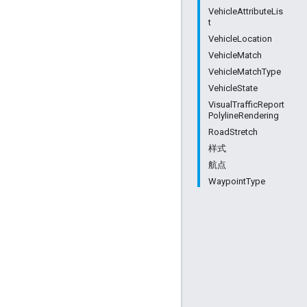
VehicleAttributeLis
t
VehicleLocation
VehicleMatch
VehicleMatchType
VehicleState
VisualTrafficReport
PolylineRendering
RoadStretch
样式
航点
WaypointType