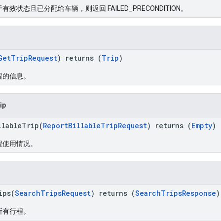
效状态且已分配给车辆，则返回 FAILED_PRECONDITION。
GetTripRequest
) returns (
Trip
)
程的信息。
ip
llableTrip(
ReportBillableTripRequest
) returns (
Empty
)
程使用情况。
ips(
SearchTripsRequest
) returns (
SearchTripsResponse
)
所有行程。