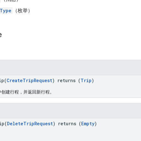
tType
（枚举）
e
ip(
CreateTripRequest
) returns (
Trip
)
gine 中创建行程，并返回新行程。
ip(
DeleteTripRequest
) returns (
Empty
)