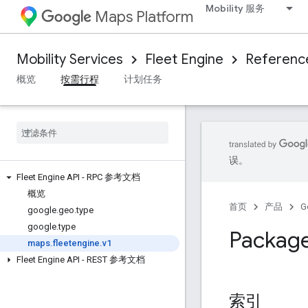
Mobility 服务
Maps Platform
Mobility Services
Fleet Engine
Referenc
概览
按需行程
计划任务
误。
Fleet Engine API - RPC 参考文档
概览
首页
产品
G
google
.
geo
.
type
google
.
type
Packag
maps
.
fleetengine
.
v1
Fleet Engine API - REST 参考文档
索引