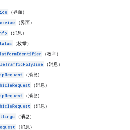
ice
（界面）
ervice
（界面）
nfo
（消息）
tatus
（枚举）
latformIdentifier
（枚举）
leTrafficPolyline
（消息）
ipRequest
（消息）
hicleRequest
（消息）
ipRequest
（消息）
hicleRequest
（消息）
ttings
（消息）
equest
（消息）