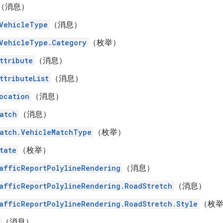
（消息）
VehicleType
（消息）
VehicleType.Category
（枚举）
ttribute
（消息）
ttributeList
（消息）
ocation
（消息）
atch
（消息）
atch.VehicleMatchType
（枚举）
tate
（枚举）
afficReportPolylineRendering
（消息）
afficReportPolylineRendering.RoadStretch
（消息）
afficReportPolylineRendering.RoadStretch.Style
（枚
（消息）