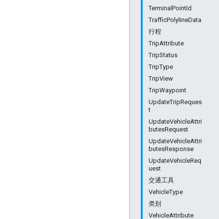
TerminalPointId
TrafficPolylineData
行程
TripAttribute
TripStatus
TripType
TripView
TripWaypoint
UpdateTripReques
t
UpdateVehicleAttri
butesRequest
UpdateVehicleAttri
butesResponse
UpdateVehicleReq
uest
交通工具
VehicleType
类别
VehicleAttribute