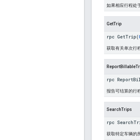
如果相应行程处于有
GetTrip
rpc GetTrip(
获取有关单次行
ReportBillableTr
rpc ReportBi
报告可结算的行
SearchTrips
rpc SearchTr
获取特定车辆的