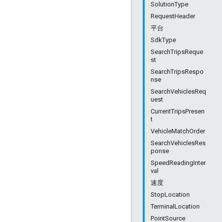
SolutionType
RequestHeader
平台
SdkType
SearchTripsReque
st
SearchTripsRespo
nse
SearchVehiclesReq
uest
CurrentTripsPresen
t
VehicleMatchOrder
SearchVehiclesRes
ponse
SpeedReadingInter
val
速度
StopLocation
TerminalLocation
PointSource