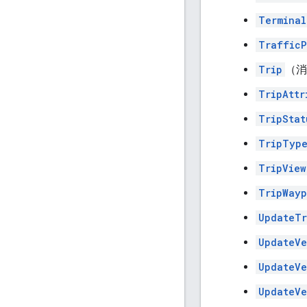
Terminal
TrafficP
Trip
（消
TripAttr
TripStat
TripTyp
TripView
TripWayp
UpdateTr
UpdateVe
UpdateVe
UpdateVe