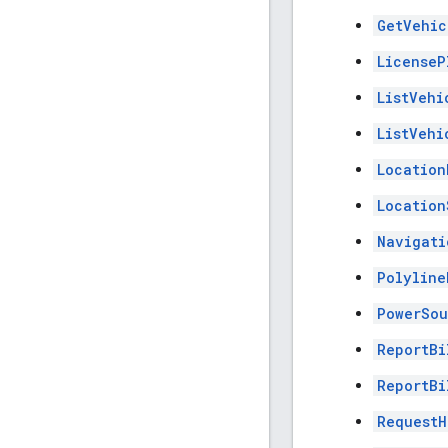
GetVehic
LicenseP
ListVehi
ListVehi
Location
Location
Navigati
Polyline
PowerSou
ReportBi
ReportBi
RequestH