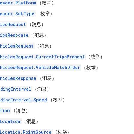
eader.Platform
（枚举）
eader.SdkType
（枚举）
ipsRequest
（消息）
ipsResponse
（消息）
hiclesRequest
（消息）
hiclesRequest.CurrentTripsPresent
（枚举）
hiclesRequest.VehicleMatchOrder
（枚举）
hiclesResponse
（消息）
dingInterval
（消息）
dingInterval.Speed
（枚举）
tion
（消息）
Location
（消息）
Location.PointSource
（枚举）