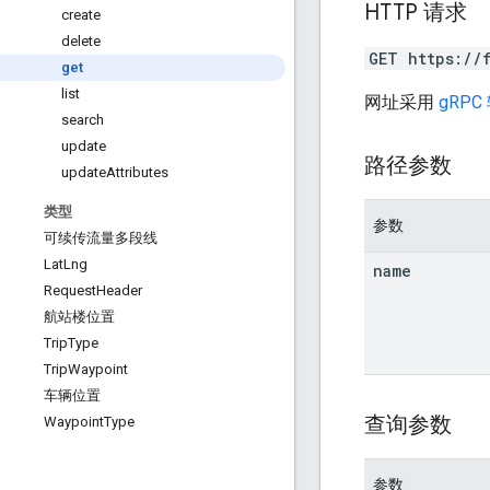
HTTP 请求
create
delete
GET https://
get
list
网址采用
gRPC
search
update
路径参数
update
Attributes
类型
参数
可续传流量多段线
Lat
Lng
name
Request
Header
航站楼位置
Trip
Type
Trip
Waypoint
车辆位置
查询参数
Waypoint
Type
参数