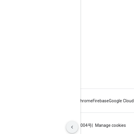
Google Developer Program
Google Developer Groups
Google Developer Experts
Accelerators
Google Cloud & NVIDIA
Android
Chrome
Firebase
Google Cloud
条款
隐私权政策
ICP证合字B2-20070004号
Manage cookies