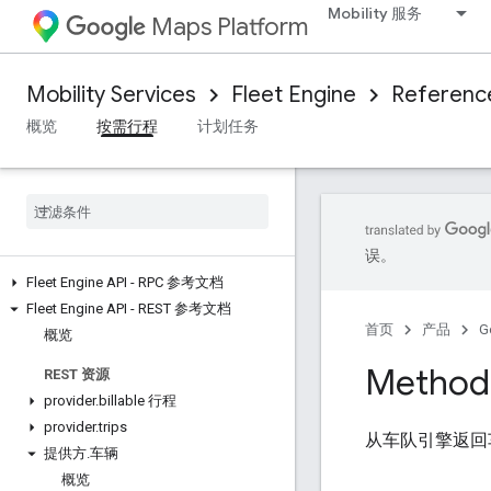
Mobility 服务
Maps Platform
Mobility Services
Fleet Engine
Referenc
概览
按需行程
计划任务
误。
Fleet Engine API - RPC 参考文档
Fleet Engine API - REST 参考文档
首页
产品
G
概览
Method:
REST 资源
provider
.
billable 行程
provider
.
trips
从车队引擎返回
提供方
.
车辆
概览