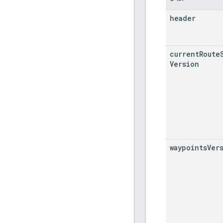
header
current
Route
Version
waypoints
Ver