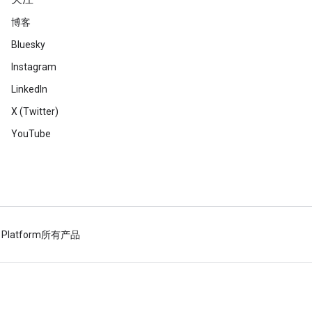
博客
Bluesky
Instagram
LinkedIn
X (Twitter)
YouTube
 Platform
所有产品