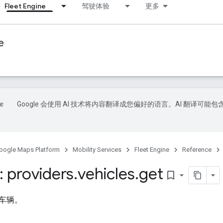
Fleet Engine
驾驶体验
更多
e
Google 会使用 AI 技术将内容翻译成您偏好的语言。AI 翻译可能包
oogle Maps Platform
Mobility Services
Fleet Engine
Reference
 providers
.
vehicles
.
get
bookmark_border
车辆。